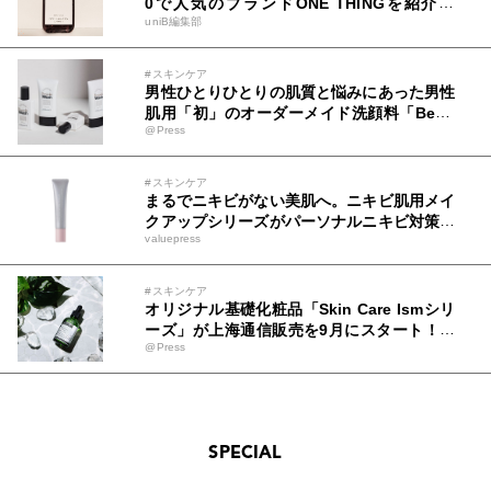
0で人気のブランドONE THINGを紹介♡
uniB編集部
【韓国コスメ】
#スキンケア
男性ひとりひとりの肌質と悩みにあった男性
肌用「初」のオーダーメイド洗顔料「Besp
@Press
okeWash」新発売～スマホで5つの質問に
答えるだけの新しいスキンケア体験～
#スキンケア
まるでニキビがない美肌へ。ニキビ肌用メイ
クアップシリーズがパーソナルニキビ対策ブ
valuepress
ランドNIKI PITA（ニキピタ ）から9/9に新
発売
#スキンケア
オリジナル基礎化粧品「Skin Care Ismシリ
ーズ」が上海通信販売を9月にスタート！北
@Press
海道由来の成分を使用した代表商品Skin Ca
re Ism Premium Reset serumの販促強化を
実施
SPECIAL