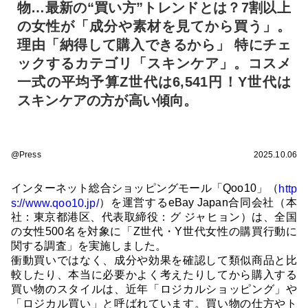
物…最新の“買い方”トレンドとは？7割以上
の女性が「成分や素材を見てから買う」。
理由「納得して購入できるから」 特にチェ
ックするカテゴリ「スキンケア」。コスメ
一式の平均予算Z世代は6,541円！Y世代は
スキンケアの方が高い傾向。
@Press
2025.10.06
インターネット総合ショッピングモール「Qoo10」（
http
）を運営するeBay Japan合同会社（本
s://www.qoo10.jp/
社：東京都港区、代表取締役：グ ジャヒョン）は、全国
の女性500名を対象に「Z世代・Y世代女性の購買行動に
関する調査」を実施しました。
衝動買いではなく、成分や効果を確認して類似商品と比
較したり、本当に必要かよく考えたりしてから購入する
買い物のスタイルは、近年「ロジカルショッピング」や
「ロジカル買い」と呼ばれています。買い物の仕方やト