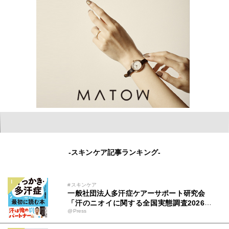
-スキンケア記事ランキング-
#スキンケア
一般社団法人多汗症ケアーサポート研究会
「汗のニオイに関する全国実態調査2026」
@Press
を開始