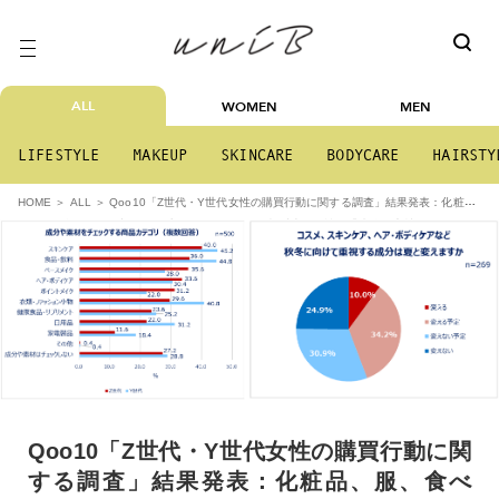
ALL
WOMEN
MEN
LIFESTYLE
MAKEUP
SKINCARE
BODYCARE
HAIRSTY
Qoo10「Z世代・Y世代女性の購買行動に関する調査」結果発表：化粧
HOME
ALL
品、服、食べ物…最新の“買い方”トレンドとは？7割以上の女性が「成分や素材を見てから
買う」。理由「納得して購入できるから」 特にチェックするカテゴリ「スキンケア」。コ
スメ一式の平均予算Z世代は6,541円！Y世代はスキンケアの方が高い傾向。
Qoo10「Z世代・Y世代女性の購買行動に関
する調査」結果発表：化粧品、服、食べ