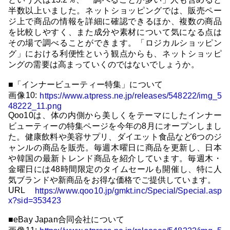
半数以上いました。ネットショッピングでは、販売ペー
ジ上で商品の情報を詳細に確認できるほか、複数の商品
を比較しやすく、また成分や素材について気になる点は
その場で調べることができます。「ロジカルショッピン
グ」における利便性という観点からも、ネットショッピ
ングの需要は高まっていくのではないでしょうか。
■「インナービューティー特集」について
画像10:
https://www.atpress.ne.jp/releases/548222/img_5
48222_11.png
Qoo10は、体の内側から美しくをテーマにしたインナー
ビューティーの特集ページを今年の8月にオープンしまし
た。健康飲料や美容サプリ、ダイエット食品など6つのジ
ャンルの商品を販売。毎週木曜日に商品を更新し、日本
や韓国の最新トレンド商品を紹介しています。毎週木・
金曜日には48時間限定のタイムセールも開催し、特に人
気ブランドや新商品をお得な価格でご提供しています。
URL
https://www.qoo10.jp/gmkt.inc/Special/Special.asp
x?sid=353423
■eBay Japan合同会社について