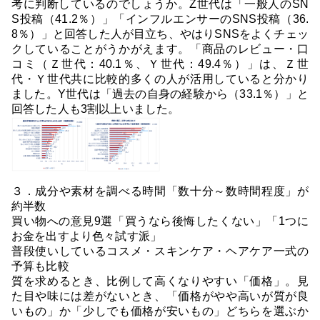
考に判断しているのでしょうか。Z世代は「一般人のSN
S投稿（41.2％）」「インフルエンサーのSNS投稿（36.
8％）」と回答した人が目立ち、やはりSNSをよくチェッ
クしていることがうかがえます。「商品のレビュー・口
コミ（Ｚ世代：40.1％、Ｙ世代：49.4％）」は、Ｚ世
代・Ｙ世代共に比較的多くの人が活用していると分かり
ました。Y世代は「過去の自身の経験から（33.1％）」と
回答した人も3割以上いました。
３．成分や素材を調べる時間「数十分～数時間程度」が
約半数
買い物への意見9選「買うなら後悔したくない」「1つに
お金を出すより色々試す派」
普段使いしているコスメ・スキンケア・ヘアケア一式の
予算も比較
質を求めるとき、比例して高くなりやすい「価格」。見
た目や味には差がないとき、「価格がやや高いが質が良
いもの」か「少しでも価格が安いもの」どちらを選ぶか