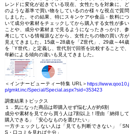
レンドに変化が起きている現在、女性たちを対象に、ど
のような基準で買い物をしているのか様々な視点で質問
しました。その結果、特にスキンケアや食品・飲料につ
いて成分や素材をチェックしてから購入する女性が多い
ことや、成分や素材まで見るようになったきっかけ、参
考にしている情報源などから、女性たちの物の買い方が
見えてきました。15歳～28歳を「Z世代」、29歳～44歳
を「Y世代」と定義し、世代別で回答を比較することで、
年齢による傾向の違いも見えてきました。
＜インナービューティー特集 URL＞
https://www.qoo10.j
p/gmkt.inc/Special/Special.aspx?sid=353423
調査結果トピックス
１．気になった商品は即購入せず悩む人が約6割
成分や素材を見てから買う人は7割以上！理由「納得して
購入できる」「安心なものを選びたい」
一方チェックしない人は「見ても判断できない」「SN
S・口コミを見れば十分」