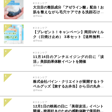
#スキンケア
大注目の整肌成分「アゼライン酸」配合！お
肌を整えながら毛穴ケアできる洗顔石けん
@Press
『毛穴しらず』10月1日(水)販売スタート
#スキンケア
【プレゼント！キャンペーン】岡田UVミル
ク（日焼け止め） 3本セット【送料無料】
@Press
※期間限定（６月末まで）
#スキンケア
11月14日のアンチエイジングの日に「涙
活」美肌効果体験イベントを開催
@Press
#スキンケア
株式会社パイン・クリエイトが展開するトラ
ベルグッズ【旅するお弁当】から日の丸弁当
@Press
とオムライス弁当がリリース。9月上旬から
公式オンラインショップにて新発売。
#スキンケア
12月1日の映画の日に「美容涙活」イベント
開催 - 映画好きのための感動体験で美肌効果