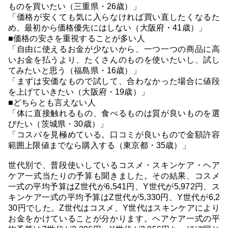
ものを買いたい（三重県・26歳）」
「価格が安くても気に入らなければ買い直したくなるた
め、最初から価格優先にはしない（大阪府・41歳）」
■価格の安さを重視することが多い人
「自由に使えるお金が少ないから、一つ一つの商品に高
いお金を払うより、たくさんのものを使いたいし、試し
てみたいと思う（福島県・16歳）」
「まずは安価なもので試して、合わなかった場合に値段
を上げていきたい（大阪府・19歳）」
■どちらとも言えない人
「体に直接触れるもの、食べるものは質が良いものを選
びたい（茨城県・30歳）」
「コスパを見極めている。口コミが良いもので金額許容
範囲上限値までなら購入する（東京都・35歳）」
世代別で、普段使いしているコスメ・スキンケア・ヘア
ケア一式当たりの予算も聞きました。その結果、コスメ
一式の平均予算はZ世代が6,541円、Y世代が5,972円、ス
キンケア一式の平均予算はZ世代が5,330円、Y世代が6,2
30円でした。Z世代はコスメ、Y世代はスキンケアにより
お金をかけていることが分かります。ヘアケア一式の平