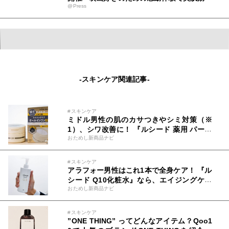
@Press
も
-スキンケア関連記事-
#スキンケア
ミドル男性の肌のカサつきやシミ対策（※
1）、シワ改善に！ 『ルシード 薬用 パーフ
おためし新商品ナビ
ェクトスキンクリームEX』スキンケアなら
これ1本のオールインワン！
#スキンケア
アラフォー男性はこれ1本で全身ケア！ 『ル
シード Q10化粧水』なら、エイジングケア
おためし新商品ナビ
処方でカサつきがちな肌に潤いとハリを！
#スキンケア
”ONE THING” ってどんなアイテム？Qoo1