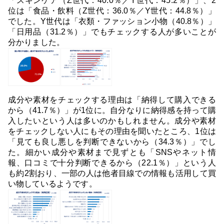
「スキンケア（Z世代：40.0％／Y世代：45.2％）」、2
位は「食品・飲料（Z世代：36.0％／Y世代：44.8％）」
でした。Y世代は「衣類・ファッション小物（40.8％）」
「日用品（31.2％）」でもチェックする人が多いことが
分かりました。
成分や素材をチェックする理由は「納得して購入できる
から（41.7％）」が1位に。自分なりに納得感を持って購
入したいという人は多いのかもしれません。成分や素材
をチェックしない人にもその理由を聞いたところ、1位は
「見ても良し悪しを判断できないから（34.3％）」でし
た。細かい成分や素材まで見ずとも「SNSやネット情
報、口コミで十分判断できるから（22.1％）」という人
も約2割おり、一部の人は他者目線での情報も活用して買
い物しているようです。