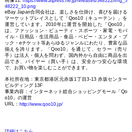
画像11:
https://www.atpress.ne.jp/releases/548222/img_5
48222_10.png
eBay Japan合同会社は、楽しさを仕掛け、喜びを届ける
マーケットプレイスとして「Qoo10（キューテン）」を
運営しています。2010年に運営を開始した「Qoo10」
は、ファッション・ビューティ・スポーツ・家電・モバ
イル・日用品・生活用品・食品・ベビー・エンタメ・ブ
ック・eチケット等あらゆるジャンルにわたり、豊富な品
揃えを誇ります。「Qoo10」を通じて、セラー（売り
手）は法人・個人を問わず、国内外から自由に商品を出
品でき、バイヤー（買い手）は、安全かつ安心な環境
で、お買い物を楽しむことができます。
本社所在地：東京都港区元赤坂1丁目3-13 赤坂センター
ビルディング 13F
事業内容：インターネット総合ショッピングモール「Qo
o10」の運営
URL：
http://www.qoo10.jp/
詳細はこちら