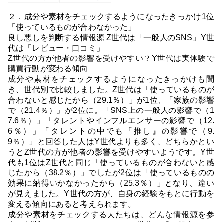
２．成分や素材をチェックするようになったきっかけ1位
「使っているものが合わなかった」
良し悪しを判断する情報源 Z世代は「一般人のSNS」Y世
代は「レビュー・口コミ」
Z世代の方が他者の影響を受けやすい？Y世代は実体験で
購買行動が変わる傾向
成分や素材をチェックするようになったきっかけも聞
き、世代別で比較しました。Z世代は「使っているものが
合わないと感じたから（29.1％）」が1位、「家族の影響
で（21.4％）」が2位に。「SNS上の一般人の影響で（1
7.6％）」「タレントやインフルエンサーの影響で（12.
6％）」「タレントの中でも『推し』の影響で（9.
9％）」と回答した人はY世代よりも多く、どちらかとい
うとZ世代の方が他者の影響を受けやすいようです。Y世
代も1位はZ世代と同じ「使っているものが合わないと感
じたから（38.2％）」でしたが2位は「使っているものの
効果に納得いかなかったから（25.3％）」となり、違い
が見えました。Y世代の方が、自身の経験をもとに行動を
変える傾向にあると考えられます。
成分や素材をチェックする人たちは、どんな情報源を参