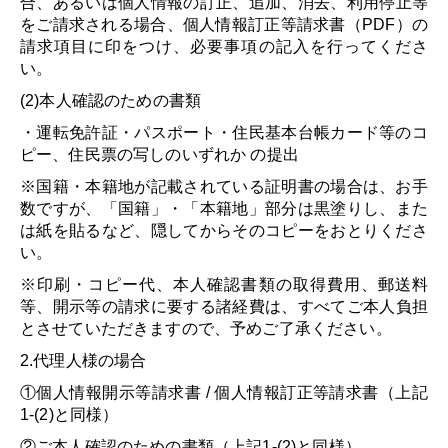
合、あるいは個人情報の訂正、追加、消去、利用停止等
をご請求される場合、個人情報訂正等請求書（PDF）の
請求項目に印をつけ、必要事項の記入を行ってくださ
い。
(2)本人確認のための書類
・運転免許証・パスポート・住民基本台帳カード等のコ
ピー、住民票の写しのいずれか の提出
※国籍・本籍地が記載されている証明書の場合は、お手
数ですが、「国籍」・「本籍地」部分は黒塗りし、また
は紙を貼るなど、隠してからそのコピーをおとりくださ
い。
※印刷・コピー代、本人確認書類の取得費用、郵送料
等、開示等の請求に要する諸経費は、すべてご本人負担
とさせていただきますので、予めご了承ください。
2.代理人様の場合
①個人情報開示等請求書 / 個人情報訂正等請求書（上記
1-(2)と同様）
②ご本人確認のための書類（上記1-(2)と同様）