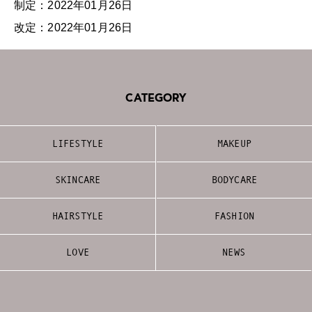
制定：2022年01月26日
改定：2022年01月26日
CATEGORY
LIFESTYLE
MAKEUP
SKINCARE
BODYCARE
HAIRSTYLE
FASHION
LOVE
NEWS