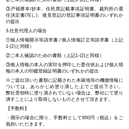
③戸籍謄本/抄本、住民票記載事項証明書、裁判所の選
任決定書(写し)、後見登記の登記事項証明書のいずれか
の提出
3.任意代理人の場合
①個人情報開示等請求書 / 個人情報訂正等請求書（上記
1-(2)と同様）
②ご本人確認のための書類（上記1-(2)と同様）
③個人情報の本人の実印を押印した委任状および個人情
報の本人の印鑑登録証明書のいずれかの提出
※ご提出頂いた書類に記載された本籍地等の機微情報に
ついては、あらかじめ塗り潰した上でご提出下さい。
弊社受領時に塗り潰されていない場合は、弊社にて塗り
潰すことにより取得しないものとさせて頂きます。
【手数料】
・開示の場合に限り、手数料として800円（税込）をご
負担いただきます。