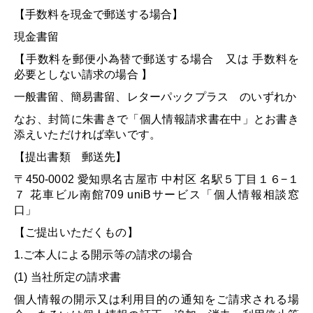
【手数料を現金で郵送する場合】
現金書留
【手数料を郵便小為替で郵送する場合 又は 手数料を
必要としない請求の場合 】
一般書留、簡易書留、レターパックプラス のいずれか
なお、封筒に朱書きで「個人情報請求書在中」とお書き
添えいただければ幸いです。
【提出書類 郵送先】
〒450-0002 愛知県名古屋市 中村区 名駅５丁目１６−１
７ 花車ビル南館709 uniBサービス「個人情報相談窓
口」
【ご提出いただくもの】
1.ご本人による開示等の請求の場合
(1) 当社所定の請求書
個人情報の開示又は利用目的の通知をご請求される場