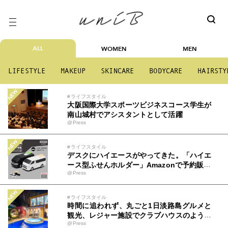
ALL
WOMEN
MEN
LIFESTYLE
MAKEUP
SKINCARE
BODYCARE
HAIRSTY
#ライフスタイル
大阪国際大学スポーツビジネスコース学生が
南山城村でアシスタントとして活躍
@Press
#ライフスタイル
デスクにハイエースがやってきた。「ハイエ
ース型ふせんホルダー」Amazonで予約販売
@Press
開始
#ライフスタイル
時間に追われず、丸ごと1日淡路島グルメと
観光、レジャー施設でクラブハウスのような
@Press
プールと、変わった形のサウナも「THE BO