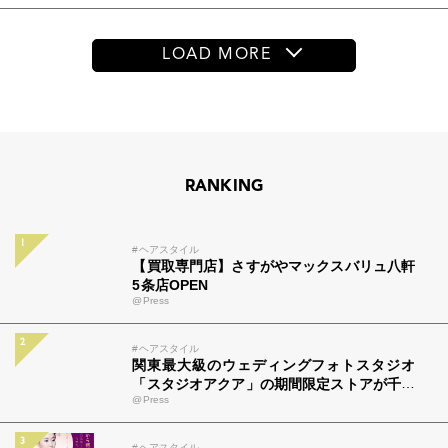
ャパンと連携した没入型バー「BAR Arca」
LOAD MORE
RANKING
#ヘアスタイル
【買取専門店】さすがやマックスバリュ八軒
5条店OPEN
@Press
#ヘアスタイル
関東最大級のウェディングフォトスタジオ
「スタジオアクア」の期間限定ストアが千葉
@Press
市・高崎市に登場！
#ヘアスタイル