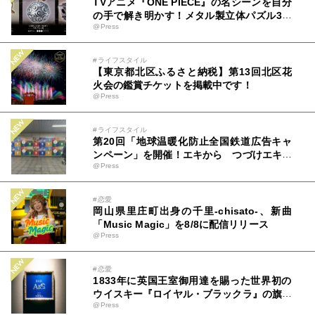
TVアニメ『ONE PIECE』の名シーンを自分
の手で解き明かす！メタル製立体パズル3種
@Press
が登場！～ストーリーとギミックが融合した
大人の体験型パズルが8月7日(金)12時より
先行予約受付開始～
#ライフスタイル
【東京都北区ふるさと納税】第13回北区花
火会の鑑賞チケットを掲載中です！
@Press
#ライフスタイル
第20回「地球温暖化防止全国鉄道広告キャ
ンペーン」を開催！エキから つづけエキか
@Press
らの物語。エコな鉄道とともに。
#恋愛
岡山県里庄町出身の千里-chisato-、新曲
「Music Magic」を8/8に配信リリース
@Press
#恋愛
1833年に英国王室御用達を賜った世界初の
ウイスキー『ロイヤル・ブラックラ』の旗艦
@Press
店が2026年6月新宿に誕生 バカルディ ジ