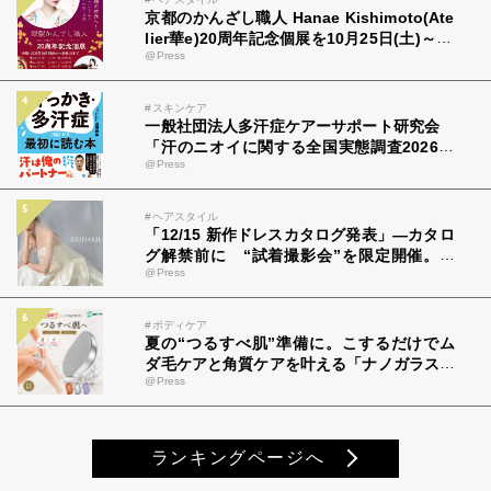
京都のかんざし職人 Hanae Kishimoto(Ate
lier華e)20周年記念個展を10月25日(土)～28
@Press
日(火) 京都市で開催
#スキンケア
一般社団法人多汗症ケアーサポート研究会
「汗のニオイに関する全国実態調査2026」
@Press
を開始
#ヘアスタイル
「12/15 新作ドレスカタログ発表」―カタロ
グ解禁前に “試着撮影会”を限定開催。イ
@Press
ンフルエンサー＆記者を先行招待。
#ボディケア
夏の“つるすべ肌”準備に。こするだけでム
ダ毛ケアと角質ケアを叶える「ナノガラス脱
@Press
毛器」が登場
ランキングページへ