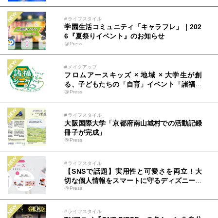
XY AWAJI」のお得な素泊まり連泊プランで
#ライフスタイル
学園生活コミュニティ「キャラフレ」｜202
6『夏祭りイベント』のお知らせ
@Press
#メイクアップ
フロムアースキッズ × 地域 × 大学生が創
る、子どもたちの「自育」イベント「諸福ジ
@Press
ーク×Lifehug」 を8月23日(日)開催
#ライフスタイル
大阪国際大学「京都府南山城村での活動記録
冊子が完成」
@Press
#ライフスタイル
【SNSで話題】実用性と可愛さを両立！大
切な個人情報をスマートに守るディズニーデ
@Press
ザインのカードケースを株式会社PGAが8月
7日発売
#ライフスタイル