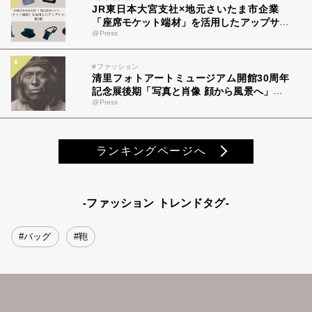
JR東日本大宮支社×地元さいたま市企業
「座席モケット端材」を活用したアップサイ
@Press
クル商品 第5弾11月22日より「GENERAL S
TORE RAILYARD 大宮」で販売！
#ファッション
清里フォトアートミュージアム開館30周年
記念展後期「写真と肖像 顔から風景へ」 8
@Press
月、9月開催のイベントについて公開
ランキングページへ
-ファッション トレンドタグ-
#バッグ
#鞄