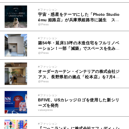
#ファッション
宇宙・惑星をテーマにした「Photo Studio
ému 姫路店」が兵庫県姫路市に誕生 スタ
@Press
ジオエミュ7店舗目となる新店舗を2026年9
月5日（土）グランドオープン
#ファッション
築54年・延床13坪の木造住宅をフルリノベ
ーション！一部「減築」でスペースを生み出
@Press
し、造作家具でデッドスペースを極限まで削
減した事例を公開
#ファッション
オーダーカーテン・インテリアの株式会社ジ
アス、長野県初の拠点「松本店」を7月4日
@Press
(土)にオープン！
#ファッション
BFIVE、USカレッジロゴを使用した新シリ
ーズを発売
valuepress
#ファッション
『ごっこランド』に株式会社エフ・ディ・シ