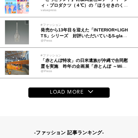
ィ・プロダクツ（４℃）の「ほうせきのくに
valuepress
の おひめさま おうじさまごっこ」が7月30
日より登場！
#ファッション
発売から13年目を迎えた「INTERIOR×LIGH
TS」シリーズ 好評いただいているS-glass
@Press
シリーズなど88機種ラインアップ
#ファッション
「赤とんぼ特攻」の日米遺族が沖縄で合同慰
霊を実施 昨年の企画展「赤とんぼ ～Willo
@Press
wと呼ばれた飛行機～」がつないだ日米合同
慰霊を報告
LOAD MORE
-ファッション 記事ランキング-