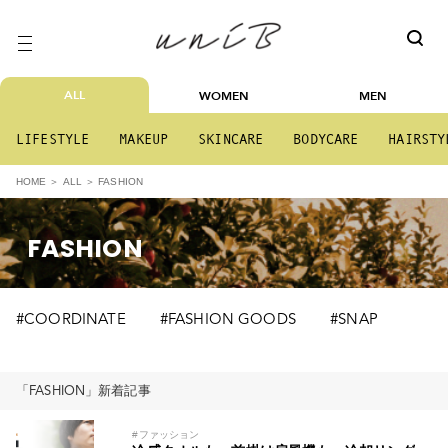
ALL
WOMEN
MEN
LIFESTYLE
MAKEUP
SKINCARE
BODYCARE
HAIRSTY
FASHION
HOME
ALL
FASHION
#COORDINATE
#FASHION GOODS
#SNAP
「FASHION」新着記事
#ファッション