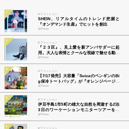
#ファッション
SHEIN、リアルタイムのトレンド把握と
『オンデマンド生産』でヒットを創出
@Press
#ファッション
『２３区』、見上愛を新アンバサダーに起
用。大人な表情とクールな視線で魅せる動画
@Press
公開。「冬の静寂」を表現した真っ白な空間
で最新秋冬スタイル披露！メイキング動画＆
新たに始めたいことを語るインタビュー動画
#ファッション
も
【7/17発売】大容量「SuicaのペンギンのBi
g保冷トートバッグ」が『オレンジページ』
@Press
付録に！ 〈ピンクグレー〉＆〈チョコミン
ト〉の2種類
#ファッション
伊豆半島1市5町の雄大な自然を周遊する2泊
3日のワーケーションモニターツアーを開
@Press
催 参加者8名を募集
#ファッション