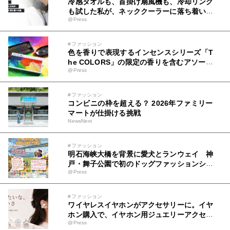
冷感タオルも、首掛け扇風機も、冷却リング
も試した私が、ネッククーラーに落ち着いた
@Press
話。
#ファッション
色を香りで表現するインセンスシリーズ「T
he COLORS」の限定の香りを含むアソート
@Press
メントや関連アイテムを8月6日発売
#ファッション
コンビニの枠を超える？ 2026年ファミリー
マートが仕掛ける挑戦
NewsNext
#ファッション
明石海峡大橋を背景に愛犬とランウェイ 神
戸・舞子公園で初のドッグファッションショ
@Press
ー9月開催
#ファッション
ワイヤレスイヤホンがアクセサリーに。イヤ
ホン購入で、イヤホン用ジュエリーアクセサ
@Press
リーを無料プレゼント！