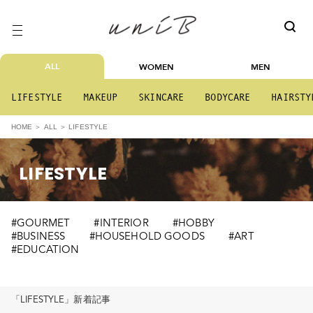
ALL
WOMEN
MEN
LIFESTYLE
MAKEUP
SKINCARE
BODYCARE
HAIRSTY
LIFESTYLE
HOME
ALL
LIFESTYLE
#GOURMET
#INTERIOR
#HOBBY
#BUSINESS
#HOUSEHOLD GOODS
#ART
#EDUCATION
「LIFESTYLE」新着記事