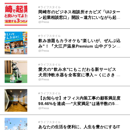
#ライフスタイル
岡崎市のビジネス相談所オカビズ「UIJター
ン起業相談窓口」開設～遠方にいながら起業
@Press
準備OK！岡崎市を挑戦者があつまるまちに
～
#ライフスタイル
飲み放題もカラオケも”楽しいが、ぜんぶ込
み”！『大江戸温泉Premium 山中グランド
@Press
ホテル』にてPremiumシリーズ初のオール
インクルーシブ導入
#ライフスタイル
愛犬の"飲み水"にもこだわる新サービス
犬用浄軟水器を全客室に導入～くにさき 森
@Press
と海のドッグリゾート～
#ライフスタイル
【お知らせ】オフィス内装工事の顧客満足度
98.46%を達成──"大変満足"は過半数の50.7
@Press
6%に
#ライフスタイル
あなたの生活を便利に、人生を豊かにするIT