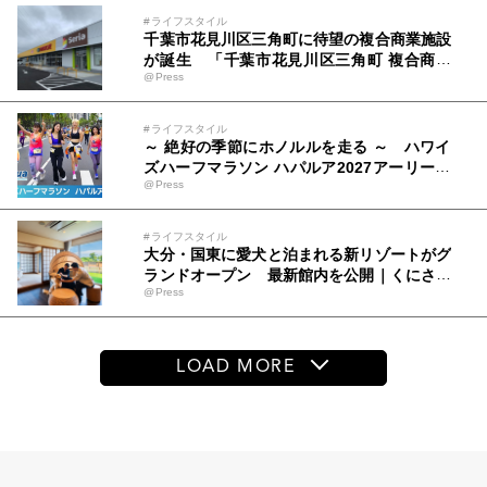
#ライフスタイル
千葉市花見川区三角町に待望の複合商業施設
が誕生 「千葉市花見川区三角町 複合商業
@Press
施設」2026年8月6日(木) グランドオープン
#ライフスタイル
～ 絶好の季節にホノルルを走る ～ ハワイ
ズハーフマラソン ハパルア2027アーリーエ
@Press
ントリー開始！新カテゴリー「ハパルアIKI
(イキ)」(約13.4km)が登場
#ライフスタイル
大分・国東に愛犬と泊まれる新リゾートがグ
ランドオープン 最新館内を公開｜くにさき
@Press
森と海のドッグリゾート
LOAD MORE