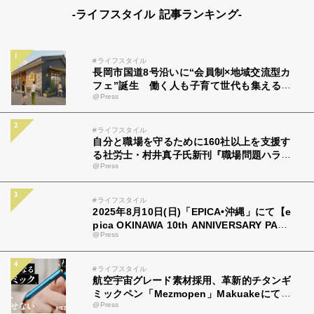
-ライフスタイル 記事ランキング-
#ライフスタイル
長岡市国道8号沿いに“会員制×地域交流型カ
フェ”誕生 働く人も子育て世代も集える新
@Press
拠点「ミツバチコーヒー」
#ライフスタイル
自分と職場を守るために160社以上を支援す
る社労士・村井真子氏新刊『職場問題ハラス
@Press
メントのトリセツ』（アルク）9月22日発売
#ライフスタイル
2025年8月10日(日)「EPICA•沖縄」にて【e
pica OKINAWA 10th ANNIVERSARY PART
@Press
Y FINAL】×【OZworld "369ノ3" 全国ツア
ー FINAL】同時開催決定！！
#ライフスタイル
航空宇宙グレード素材採用、革新的チタンギ
ミックペン「Mezmopen」Makuakeにて先
@Press
行発売開始