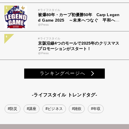
#ライフスタイル
被爆80年・カープ初優勝50年 Carp Legen
d Game 2025 ～未来へつなぐ 平和への
@Press
思い カープとともに～ 広島テレビ＆中国
新聞社 特別事業 チケット＆ユニフォーム
情報解禁！8月19日(火)から販売開始！
#ライフスタイル
京阪沿線4つのモールで2025年のクリスマス
プロモーションがスタート！
@Press
ランキングページへ
-ライフスタイル トレンドタグ-
#防災
#講座
#ビジネス
#雑炊
#年収