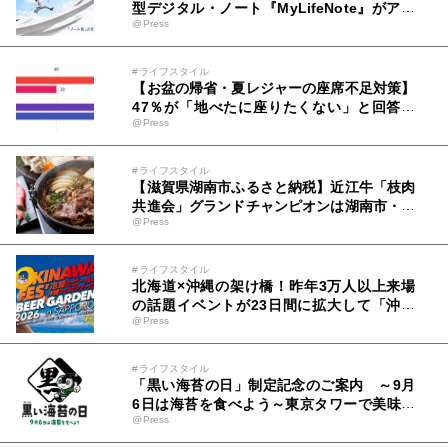
型デジタル・ノート『MyLifeNote』がアイ
@Press
デア募集 優秀賞100名に1年間無償試用
#ライフスタイル
【お盆の帰省・夏レジャーの座席不足対策】
47％が「地べたに座りたくない」と回答
@Press
『伸縮式スツール』まとめ買いキャンペーン
を8/6開始
#ライフスタイル
【滋賀県湖南市ふるさと納税】近江牛「枝肉
共進会」グランドチャンピオンは湖南市・ま
@Press
るさん牧場の牝牛！受賞を記念して、湖南市
の近江牛返礼品をご紹介
#ライフスタイル
北海道×沖縄の架け橋！昨年3万人以上来場
の話題イベントが23日間に拡大して「沖縄
@Press
フェスビアガーデン2026 in札幌」8/15(土)
開幕！～初日は先着100杯のオリオン生ビー
ル無料配布＆開幕式を実施～
#ライフスタイル
「黒い海苔の日」制定記念のご案内 ～9月
6日は海苔を食べよう～東京タワーで美味し
@Press
い上質な海苔体験をお届けします！