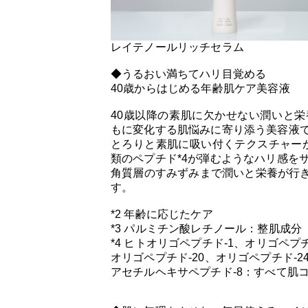
レイテノールリッチセラム
◆うるおい満ちてハリ目覚める
40歳からはじめる年齢肌ケア美容液
40歳以降の素肌に欠かせない潤いと
もに変化する肌悩みに寄り添う美容液
とろりと素肌に吸い付くテクスチャーが
類のペプチド*4が弾むようなハリ感を
角質層のすみずみまで潤いと栄養が行
す。
*2 年齢に応じたケア
*3 パルミチン酸レチノール：整肌成分
*4 ヒトオリゴペプチド-1、オリゴペプ
オリゴペプチド-20、オリゴペプチド-
アセチルヘキサペプチド-8：すべて肌