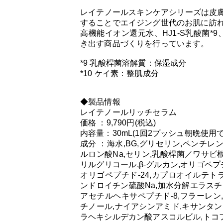
レイテノールスキンケアシリーズは皮
することでエイジング世代のお肌に訪
高機能イオン還元水、HJ1-S乳酸菌*
き出す商品づくりを行っています。
*9 乳酸桿菌溶解質：保湿成分
*10 ケイ素：整肌成分
◆製品情報
レイテノールリッチセラム
価格 ：9,790円(税込)
内容量：30mL(1回2プッシュ朝晩使用で
成分 ：海水,BG,グリセリン,ペンチ
ルロン酸Na,セリン,乳酸桿菌／ワサビ
リルグリコール,β-グルカン,オリゴペプチ
オリゴペプチド-24,カプロオイルテトラ
ンドロイチン硫酸Na,加水分解エラスチ
アセチルヘキサペプチド-8,フラーレン
チノール,ナイアシンアミド,キサンタン
ラヘキシルデカン酸アスコルビル,トコ