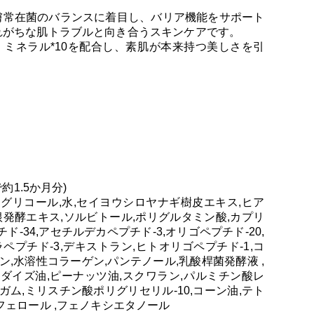
膚常在菌のバランスに着目し、バリア機能をサポート
れがちな肌トラブルと向き合うスキンケアです。
9、ミネラル*10を配合し、素肌が本来持つ美しさを引
約1.5か月分)
レングリコール,水,セイヨウシロヤナギ樹皮エキス,ヒア
根発酵エキス,ソルビトール,ポリグルタミン酸,カプリ
ド-34,アセチルデカペプチド-3,オリゴペプチド-20,
ペプチド-3,デキストラン,ヒトオリゴペプチド-1,コ
ン,水溶性コラーゲン,パンテノール,乳酸桿菌発酵液 ,
,ダイズ油,ピーナッツ油,スクワラン,パルミチン酸レ
ガム,ミリスチン酸ポリグリセリル-10,コーン油,テト
フェロール ,フェノキシエタノール