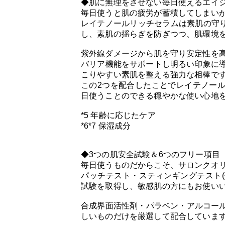
◆肌に無理をさせない毎日使えるエイジ
毎日使うと肌の疲労が蓄積してしまいが
レイテノールリッチセラムは素肌の守り
し、素肌の揺らぎを防ぎつつ、肌環境
紫外線ダメージから肌を守り安定性を高
バリア機能をサポートし明るい印象に導
こりやすい素肌を整える強力な相棒で
この2つを配合したことでレイテノール
日使うことのできる穏やかな使い心地
*5 年齢に応じたケア
*6*7 保湿成分
◆3つの肌安全試験＆6つのフリー項目
毎日使うものだからこそ、サロンクオ
パッチテスト・スティンギングテスト(
試験を取得し、敏感肌の方にもお使いい
合成界面活性剤・パラベン・アルコー
しいものだけを厳選して配合していま