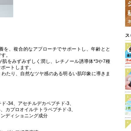
ス
栄養を、複合的なアプローチでサポートし、年齢とと
です。
肌をみずみずしく潤し、レチノール誘導体*3や7種
サポートします。
きわたり、自然なツヤ感のある明るい肌印象に導きま
チド-34、アセチルデカペプチド-3、
24、カプロオイルテトラペプチド-3、
コンディショニング成分