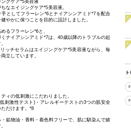
ングケア*5美容液
ちなエイジングケア*5美容液。
手としてフラーレン*6とナイアシンアミド*7を配合
を健やかに保つことを目的に設計しました。
めるフラーレン*6と、
くナイアシンアミド*7は、40歳以降のトラブルの起
す。
リッチセラムはエイジングケア*5美容液ながら、毎
を両立しています。
ト
リティの低刺激にこだわりました。
低刺激性テスト)・アレルギーテストの3つの肌安全
ただけます。*8
ル・鉱物油・香料・着色料フリーで、肌に馴染んで嬉
す。