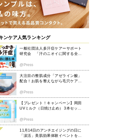
キンケア人気ランキング
一般社団法人多汗症ケアーサポート
研究会 「汗のニオイに関する全国
実態調査2026」を開始
@Press
大注目の整肌成分「アゼライン酸」
配合！お肌を整えながら毛穴ケアで
きる洗顔石けん『毛穴しらず』10月
1日(水)販売スタート
@Press
【プレゼント！キャンペーン】岡田
UVミルク（日焼け止め） 3本セット
【送料無料】 ※期間限定（６月末ま
で）
@Press
11月14日のアンチエイジングの日に
「涙活」美肌効果体験イベントを開