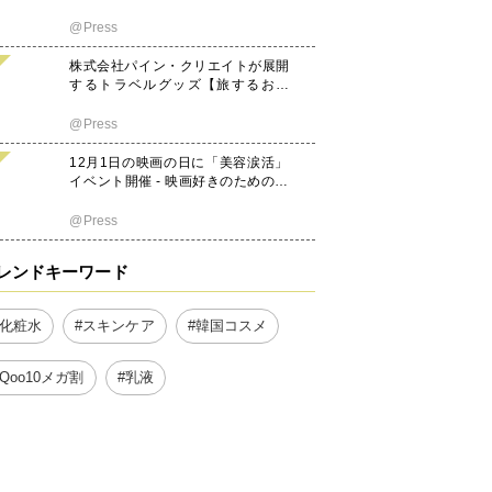
催
@Press
株式会社パイン・クリエイトが展開
するトラベルグッズ【旅するお弁
当】から日の丸弁当とオムライス弁
当がリリース。9月上旬から公式オ
@Press
ンラインショップにて新発売。
12月1日の映画の日に「美容涙活」
イベント開催 - 映画好きのための感
動体験で美肌効果も
@Press
レンドキーワード
#化粧水
#スキンケア
#韓国コスメ
#Qoo10メガ割
#乳液