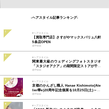
-ヘアスタイル記事ランキング-
#ヘアスタイル
【買取専門店】さすがやマックスバリュ八軒
5条店OPEN
@Press
#ヘアスタイル
関東最大級のウェディングフォトスタジオ
「スタジオアクア」の期間限定ストアが千葉
@Press
市・高崎市に登場！
#ヘアスタイル
京都のかんざし職人 Hanae Kishimoto(Ate
lier華e)20周年記念個展を10月25日(土)～28
@Press
日(火) 京都市で開催
#ヘアスタイル