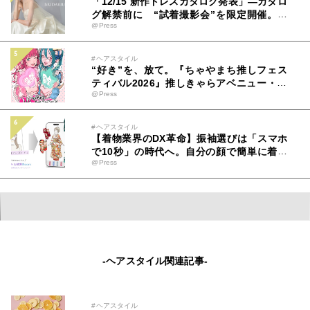
「12/15 新作ドレスカタログ発表」―カタロ
グ解禁前に “試着撮影会”を限定開催。イ
@Press
ンフルエンサー＆記者を先行招待。
#ヘアスタイル
“好き”を、放て。『ちゃやまち推しフェス
ティバル2026』推しきゃらアベニュー・ス
@Press
テージ配信・施策情報を公開！6月20日
(土)、21日(日)大阪梅田・茶屋町一帯
#ヘアスタイル
【着物業界のDX革命】振袖選びは「スマホ
で10秒」の時代へ。自分の顔で簡単に着物
@Press
が試着できる「AIバーチャル試着」京都き
もの友禅で利用開始
-ヘアスタイル関連記事-
#ヘアスタイル