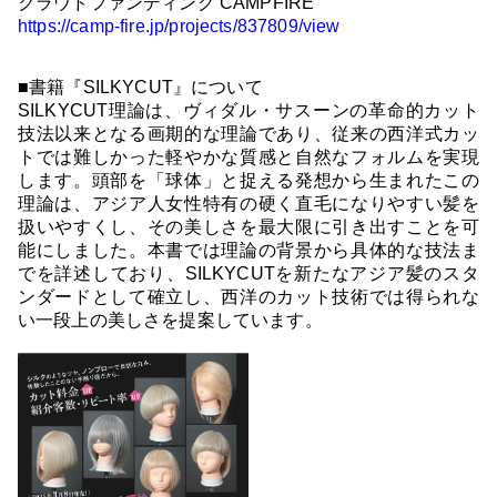
クラウドファンディング CAMPFIRE
https://camp-fire.jp/projects/837809/view
■書籍『SILKYCUT』について
SILKYCUT理論は、ヴィダル・サスーンの革命的カット
技法以来となる画期的な理論であり、従来の西洋式カッ
トでは難しかった軽やかな質感と自然なフォルムを実現
します。頭部を「球体」と捉える発想から生まれたこの
理論は、アジア人女性特有の硬く直毛になりやすい髪を
扱いやすくし、その美しさを最大限に引き出すことを可
能にしました。本書では理論の背景から具体的な技法ま
でを詳述しており、SILKYCUTを新たなアジア髪のスタ
ンダードとして確立し、西洋のカット技術では得られな
い一段上の美しさを提案しています。