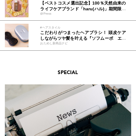
【ベストコスメ選出記念】100％天然由来の
ライフケアブランド「haru(ハル)」期間限定
@Press
で池袋ロフトにて体験会開催！
#ヘアスタイル
こだわりがつまったヘアブラシ！ 頭皮ケア
しながらツヤ髪を叶える『ソフムーボ エア
おためし新商品ナビ
リー』をためしてみた
SPECIAL