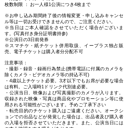
枚数制限 ： お一人様1公演につき4枚まで
※お申し込み期間終了後の情報変更・申し込みキャンセ
ル等は一切お受けできませんので、ご注意ください。
※当日はご本人確認をさせていただく場合がございま
す。(写真付き身分証明書持参)
※公演日の3日前発券
※スマチケ・紙チケット併用取扱、イープラス独占販
売、電子チケットは購入者分分配不可
注意事項：
・撮影・録音・録画行為禁止(携帯電話に付属のカメラを
除くカメラ・ビデオカメラ等の持込不可)
・4歳以上チケット必要。3才以下でもお席が必要な場合
は有料。ご入場時1ドリンク代別途必要。
・公演当日、映像および写真撮影のカメラが入ります。
収録された映像・写真は商品化やプロモーション等に使
用される可能性がございます。予めご了承下さい
・転売目的のチケット購入はご遠慮ください。オークシ
ョンでの出品などが発覚した場合は、出品者及び購入者
の入場を拒否させていただきます。また、公演当日には