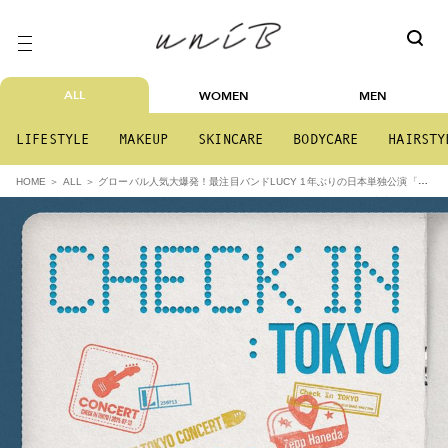
ALL
WOMEN
MEN
LIFESTYLE
MAKEUP
SKINCARE
BODYCARE
HAIRSTY
グローバル人気大爆発！最注目バンドLUCY 1年ぶりの日本単独公演「20
HOME
ALL
25 LUCY CONCERT 'CHECK IN:TOKYO'」7月13日にZepp Hanedaにて開催決定！！