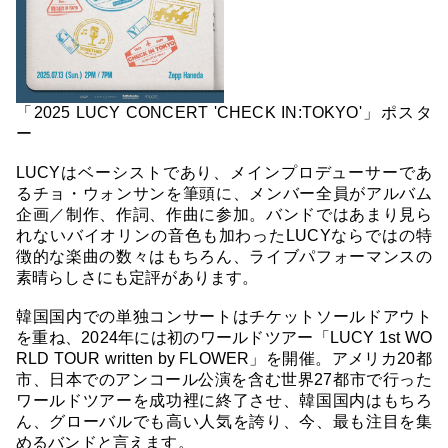
「2025 LUCY CONCERT 'CHECK IN:TOKYO'」ポスタ
ー
LUCYはベーシストであり、メインプロデューサーであ
るチョ・ウォンサンを筆頭に、メンバー全員がアルバム
企画／制作、作詞、作曲に参加。バンドではあまり見ら
れないバイオリンの音色も加わったLUCYならではの特
徴的な楽曲の数々はもちろん、ライブパフォーマンスの
素晴らしさにも定評があります。
韓国国内での単独コンサートはチケットソールドアウト
を重ね、2024年には初のワールドツアー「LUCY 1st WO
RLD TOUR written by FLOWER」を開催。アメリカ20都
市、日本でのアンコール公演を含む世界27都市で行った
ワールドツアーを成功裡に終了させ、韓国国内はもちろ
ん、グローバルでも高い人気を誇り、今、最も注目を集
めるバンドと言えます。