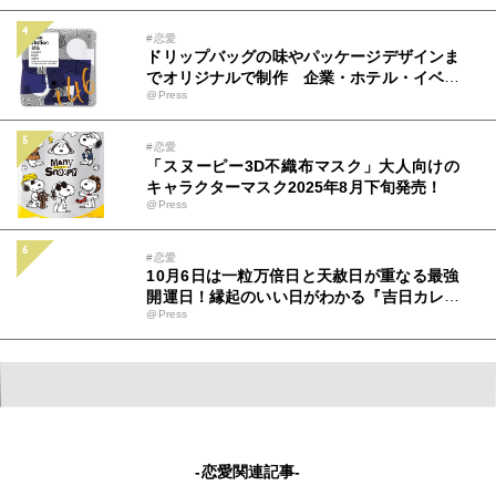
#恋愛
ドリップバッグの味やパッケージデザインま
でオリジナルで制作 企業・ホテル・イベン
@Press
ト。推し活等向けに制作サービスを本格展開
#恋愛
「スヌーピー3D不織布マスク」大人向けの
キャラクターマスク2025年8月下旬発売！
@Press
#恋愛
10月6日は一粒万倍日と天赦日が重なる最強
開運日！縁起のいい日がわかる『吉日カレン
@Press
ダー2025年10月版』をziredが無料ダウンロ
ード配布開始！
-恋愛関連記事-