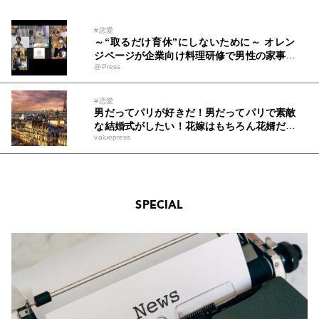
#恋愛
～“取るだけ育休”にしないために～ オレン
ジページが企業向け料理研修で男性の家事参
@Press
加を後押し
#恋愛
男だってパリが好きだ！男だってパリで素敵
な結婚式がしたい！花嫁はもちろん花婿だっ
valuepress
て輝けるウェディング！「男が仕切る結婚
式。パリ篇」を1月31日よりスタート
SPECIAL