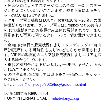
ご本人確認をする場合があります。
・座席位置によってステージ演出の全体・一部、ステー
ジが見えにくい場合がございます。視界不良によるチケ
ットの払い戻しはできません。
・グループ写真撮影はLUCYとお客様10名〜20名との団
体撮影となります。グループ写真はDropboxなどの共有U
RLにて撮影されたお客様のみ全体に展開されます。また
撮影された写真に関するクレームは一切お受けできませ
ん。
・全自由は当日の販売状況によりスタンディング or 自由
席(指定席になる可能性もあり)のどちらかが採用されま
す。VIP席の客席前方エリアは販売状況によりエリアを拡
大する場合もございます。
・※お客様都合による払い戻しは一切行いません。あら
かじめご了承ください。
その他注意事項に関しては以下をご一読の上、チケット
をご購入ください。
URL：
https://itony.co.jp/2025/lucy/guideline.html
[公演に関するお問い合わせ]
iTONY INTERNATIONAL：
info@itony.co.jp