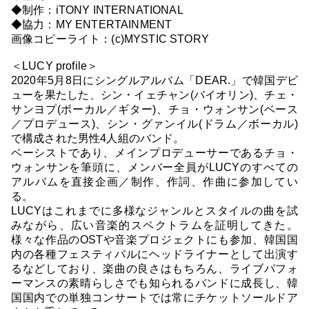
◆制作：iTONY INTERNATIONAL
◆協力：MY ENTERTAINMENT
画像コピーライト：(c)MYSTIC STORY
＜LUCY profile＞
2020年5月8日にシングルアルバム「DEAR.」で韓国デビ
ューを果たした、シン・イェチャン(バイオリン)、チェ・
サンヨプ(ボーカル／ギター)、チョ・ウォンサン(ベース
／プロデュース)、シン・グァンイル(ドラム／ボーカル)
で構成された男性4人組のバンド。
ベーシストであり、メインプロデューサーであるチョ・
ウォンサンを筆頭に、メンバー全員がLUCYのすべての
アルバムを直接企画／制作、作詞、作曲に参加してい
る。
LUCYはこれまでに多様なジャンルとスタイルの曲を試
みながら、広い音楽的スペクトラムを証明してきた。
様々な作品のOSTや音楽プロジェクトにも参加、韓国国
内の各種フェスティバルにヘッドライナーとして出演す
るなどしており、楽曲の良さはもちろん、ライブパフォ
ーマンスの素晴らしさでも知られるバンドに成長し、韓
国国内での単独コンサートでは常にチケットソールドア