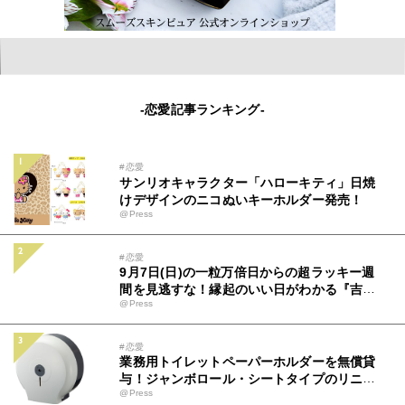
-恋愛記事ランキング-
#恋愛
サンリオキャラクター「ハローキティ」日焼
けデザインのニコぬいキーホルダー発売！
@Press
#恋愛
9月7日(日)の一粒万倍日からの超ラッキー週
間を見逃すな！縁起のいい日がわかる『吉日
@Press
カレンダー2025年8月版』をziredが無料ダ
ウンロード配布開始！
#恋愛
業務用トイレットペーパーホルダーを無償貸
与！ジャンボロール・シートタイプのリニュ
@Press
ーアルに伴い実施を決定