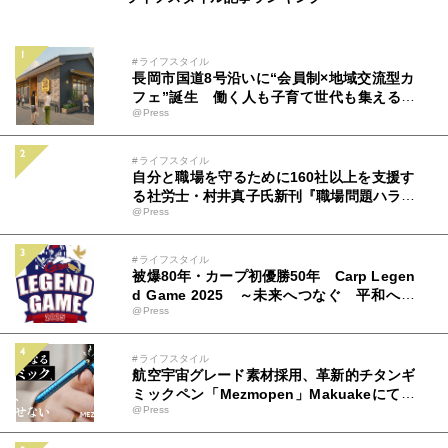
#ライフスタイル
長岡市国道8号沿いに“会員制×地域交流型カ
フェ”誕生 働く人も子育て世代も集える新
@Press
拠点「ミツバチコーヒー」
#ライフスタイル
自分と職場を守るために160社以上を支援す
る社労士・村井真子氏新刊『職場問題ハラス
@Press
メントのトリセツ』（アルク）9月22日発売
#ライフスタイル
被爆80年・カープ初優勝50年 Carp Legen
d Game 2025 ～未来へつなぐ 平和への
@Press
思い カープとともに～ 広島テレビ＆中国
新聞社 特別事業 チケット＆ユニフォーム
情報解禁！8月19日(火)から販売開始！
#ライフスタイル
航空宇宙グレード素材採用、革新的チタンギ
ミックペン「Mezmopen」Makuakeにて先
@Press
行発売開始