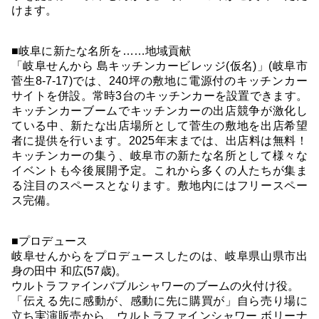
けます。
■岐阜に新たな名所を……地域貢献
「岐阜せんから 島キッチンカービレッジ(仮名)」(岐阜市
菅生8-7-17)では、240坪の敷地に電源付のキッチンカー
サイトを併設。常時3台のキッチンカーを設置できます。
キッチンカーブームでキッチンカーの出店競争が激化し
ている中、新たな出店場所として菅生の敷地を出店希望
者に提供を行います。2025年末までは、出店料は無料！
キッチンカーの集う、岐阜市の新たな名所として様々な
イベントも今後展開予定。これから多くの人たちが集ま
る注目のスペースとなります。敷地内にはフリースペー
ス完備。
■プロデュース
岐阜せんからをプロデュースしたのは、岐阜県山県市出
身の田中 和広(57歳)。
ウルトラファインバブルシャワーのブームの火付け役。
「伝える先に感動が、感動に先に購買が」自ら売り場に
立ち実演販売から、ウルトラファインシャワー ボリーナ