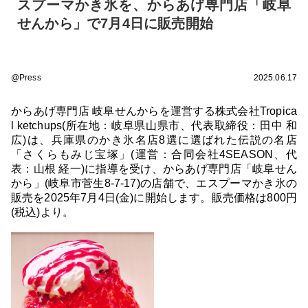
スプーマかき氷を、からあげ専門店「岐阜
せんから」で7月4日に販売開始
@Press
2025.06.17
からあげ専門店 岐阜せんからを運営する株式会社Tropica
l ketchups(所在地：岐阜県山県市、代表取締役：田中 和
広)は、兵庫県のかき氷名店8選に選ばれた伝説の名店
「さくらもみじ宝塚」(運営：合同会社4SEASON、代
表：山根 経一)に指導を受け、からあげ専門店「岐阜せん
から」(岐阜市菅生8-7-17)の店舗で、エスプーマかき氷の
販売を2025年7月4日(金)に開始します。販売価格は800円
(税込)より。