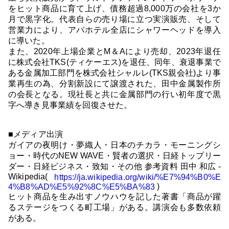
をヒット商品に育て上げ、債務超過8,000万の会社を3か
月で黒字化。代表自らの売り場に立つ実演販売、そして
営業力により、アパホテル全店にシャワーヘッドを導入
に導いた。
また、2020年上場企業とM＆Aにより売却、2023年退任
に株式会社TKS(ティケーエス)を退任、同年、衰退事業で
ある金属加工部門を株式会社シャルレ(TKS親会社)より事
業再生の為、分割新設にて譲渡された、田中金属製作所
の会長となる。現社長と共に金属部門の行い初年度で黒
字へ導き見事業績を回復させた。
■メディア出演
ガイアの夜明け・夢織人・日本のチカラ・モーニングシ
ョー・時代のNEW WAVE・賢者の選択・日経トップリー
ダー・日経ビジネス・致知・その他 参考資料 田中 和広 -
Wikipedia(
https://ja.wikipedia.org/wiki/%E7%94%B0%E
)
4%B8%AD%E5%92%8C%E5%BA%83
ヒット商品を生み出すノウハウを記した著書「商品が躍
るステージをつくる町工場」がある。講演会も多数依頼
がある。