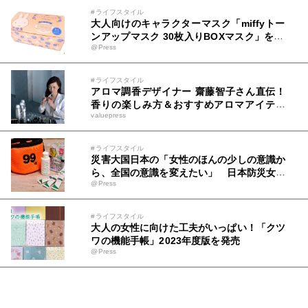
#ライフスタイル
大人向けのキャラクターマスク「miffyトー
ンアップマスク 30枚入りBOXマスク」を20
@Press
22年7月上旬に発売！
#ライフスタイル
アロマ調香デザイナー 齋藤智子さん直伝！
香りの楽しみ方＆おすすめアロマアイテム
valuepress
Qoo10で人気の「ディフューザー」販売ラ
ンキングも発表
#ライフスタイル
災害大国日本の「女性のほんの少しの意識か
ら、全国の意識を変えたい」 日本防災女子
@Press
株式会社と美術学校の生徒による女性防災セ
ット99販売開始！
#ライフスタイル
大人の女性に向けた工夫がいっぱい！「クツ
ワの機能手帳」2023年度版を発売
@Press