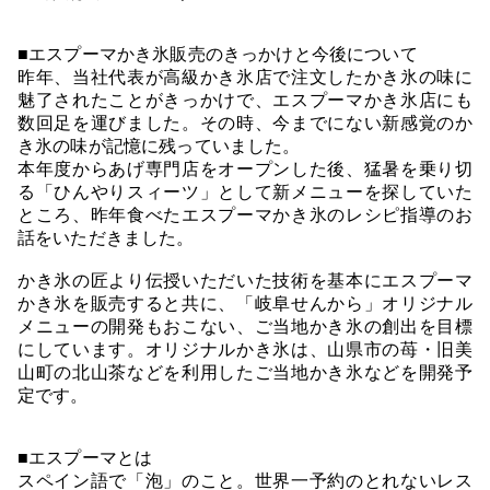
■エスプーマかき氷販売のきっかけと今後について
昨年、当社代表が高級かき氷店で注文したかき氷の味に
魅了されたことがきっかけで、エスプーマかき氷店にも
数回足を運びました。その時、今までにない新感覚のか
き氷の味が記憶に残っていました。
本年度からあげ専門店をオープンした後、猛暑を乗り切
る「ひんやりスィーツ」として新メニューを探していた
ところ、昨年食べたエスプーマかき氷のレシピ指導のお
話をいただきました。
かき氷の匠より伝授いただいた技術を基本にエスプーマ
かき氷を販売すると共に、「岐阜せんから」オリジナル
メニューの開発もおこない、ご当地かき氷の創出を目標
にしています。オリジナルかき氷は、山県市の苺・旧美
山町の北山茶などを利用したご当地かき氷などを開発予
定です。
■エスプーマとは
スペイン語で「泡」のこと。世界一予約のとれないレス