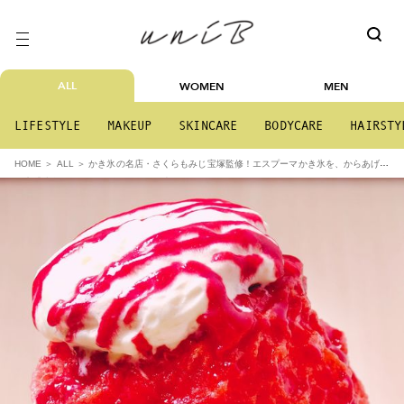
ALL
WOMEN
MEN
LIFESTYLE
MAKEUP
SKINCARE
BODYCARE
HAIRSTY
かき氷の名店・さくらもみじ宝塚監修！エスプーマかき氷を、からあげ専
HOME
ALL
門店「岐阜せんから」で7月4日に販売開始