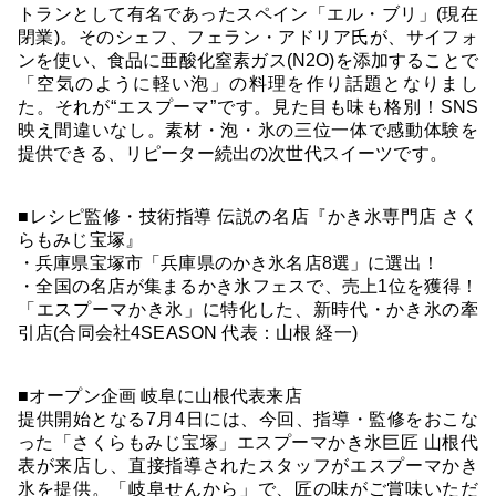
トランとして有名であったスペイン「エル・ブリ」(現在
閉業)。そのシェフ、フェラン・アドリア氏が、サイフォ
ンを使い、食品に亜酸化窒素ガス(N2O)を添加することで
「空気のように軽い泡」の料理を作り話題となりまし
た。それが“エスプーマ”です。見た目も味も格別！SNS
映え間違いなし。素材・泡・氷の三位一体で感動体験を
提供できる、リピーター続出の次世代スイーツです。
■レシピ監修・技術指導 伝説の名店『かき氷専門店 さく
らもみじ宝塚』
・兵庫県宝塚市「兵庫県のかき氷名店8選」に選出！
・全国の名店が集まるかき氷フェスで、売上1位を獲得！
「エスプーマかき氷」に特化した、新時代・かき氷の牽
引店(合同会社4SEASON 代表：山根 経一)
■オープン企画 岐阜に山根代表来店
提供開始となる7月4日には、今回、指導・監修をおこな
った「さくらもみじ宝塚」エスプーマかき氷巨匠 山根代
表が来店し、直接指導されたスタッフがエスプーマかき
氷を提供。「岐阜せんから」で、匠の味がご賞味いただ