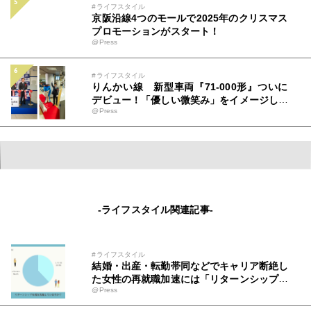
#ライフスタイル
京阪沿線4つのモールで2025年のクリスマス
プロモーションがスタート！
@Press
#ライフスタイル
りんかい線 新型車両『71-000形』ついに
デビュー！「優しい微笑み」をイメージした
@Press
新車両。安心・安全・快適性もアップグレー
ド。初運行を見届けるテープカット＆出発式
を開催！「新型車両は東京臨海高速鉄道の新
たなステージを象徴する車両」記念すべき初
運行に、盛大な歓声と拍手が沸き起こる
-ライフスタイル関連記事-
#ライフスタイル
結婚・出産・転勤帯同などでキャリア断絶し
た女性の再就職加速には「リターンシップ」
@Press
実施環境整備が急務