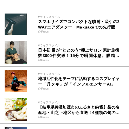
#ライフスタイル
スマホサイズでコンパクトな噴射・吸引の2
WAYエアダスター Makuakeでの先行販売
@Press
開始5日で応援金額3,000,000円を突破！
#ライフスタイル
日本初 目が”ととのう”極上サロン 累計施術
数3000件突破！15分で瞬間休息。眼精疲
@Press
労・目疲れ専門店「AND BLINQ」
#ライフスタイル
地域活性化をテーマに活動するコスプレイヤ
ー「丹タキ」が「インフルエンサーAI」と
@Press
して登場！！
#ライフスタイル
【岐阜県美濃加茂市のふるさと納税】梨の名
産地・山之上地区から直送！4種類の旬の梨
@Press
各種2.5kgを受付中