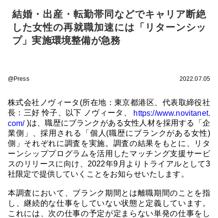
結婚・出産・転勤帯同などでキャリア断絶
した女性の再就職加速には「リターンシッ
プ」実施環境整備が急務
@Press
2022.07.05
株式会社ノヴィータ(所在地：東京都港区、代表取締役社
長：三好 怜子、以下 ノヴィータ、
https://www.novitanet.
)は、職歴にブランクがある女性人材を採用する「企
com/
業側」、採用される「個人(職歴にブランクがある女性)
側」それぞれに調査を実施。調査の結果をもとに、リタ
ーンシッププログラムを活用したマッチング支援サービ
スのリリースに向け、2022年9月よりトライアルとして3
社限定で提供していくことをお知らせいたします。
本調査において、ブランク期間とは離職期間のことを指
し、継続的な仕事をしていない状態と定義しています。
これには、次の仕事の予定が定まらない単発の仕事をし