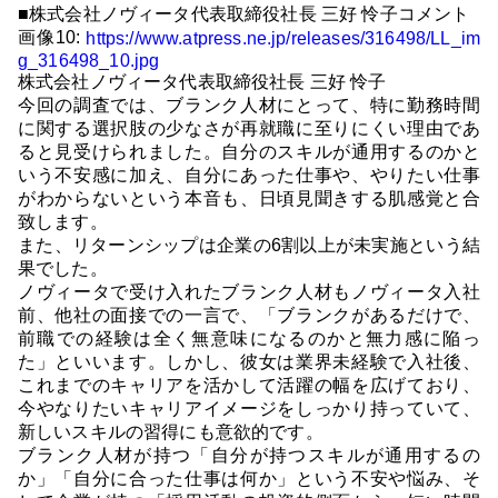
■株式会社ノヴィータ代表取締役社長 三好 怜子コメント
画像10:
https://www.atpress.ne.jp/releases/316498/LL_im
g_316498_10.jpg
株式会社ノヴィータ代表取締役社長 三好 怜子
今回の調査では、ブランク人材にとって、特に勤務時間
に関する選択肢の少なさが再就職に至りにくい理由であ
ると見受けられました。自分のスキルが通用するのかと
いう不安感に加え、自分にあった仕事や、やりたい仕事
がわからないという本音も、日頃見聞きする肌感覚と合
致します。
また、リターンシップは企業の6割以上が未実施という結
果でした。
ノヴィータで受け入れたブランク人材もノヴィータ入社
前、他社の面接での一言で、「ブランクがあるだけで、
前職での経験は全く無意味になるのかと無力感に陥っ
た」といいます。しかし、彼女は業界未経験で入社後、
これまでのキャリアを活かして活躍の幅を広げており、
今やなりたいキャリアイメージをしっかり持っていて、
新しいスキルの習得にも意欲的です。
ブランク人材が持つ「自分が持つスキルが通用するの
か」「自分に合った仕事は何か」という不安や悩み、そ