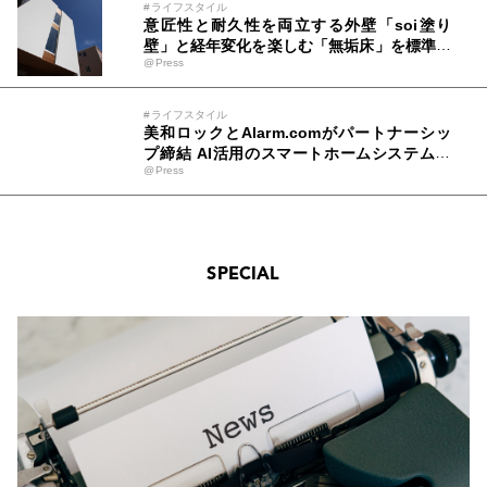
#ライフスタイル
意匠性と耐久性を両立する外壁「soi塗り
壁」と経年変化を楽しむ「無垢床」を標準仕
@Press
様に採用
#ライフスタイル
美和ロックとAlarm.comがパートナーシッ
プ締結 AI活用のスマートホームシステムと
@Press
連携
SPECIAL