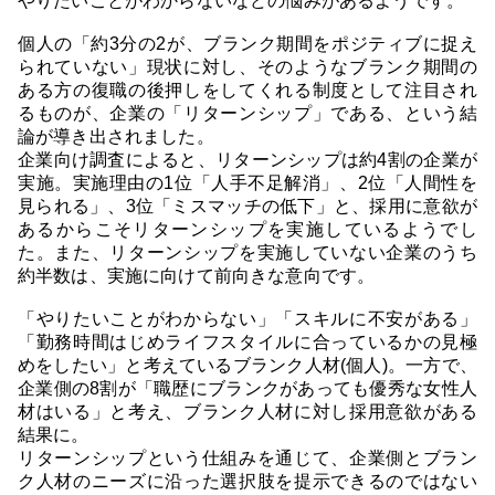
やりたいことがわからないなどの悩みがあるようです。
個人の「約3分の2が、ブランク期間をポジティブに捉え
られていない」現状に対し、そのようなブランク期間の
ある方の復職の後押しをしてくれる制度として注目され
るものが、企業の「リターンシップ」である、という結
論が導き出されました。
企業向け調査によると、リターンシップは約4割の企業が
実施。実施理由の1位「人手不足解消」、2位「人間性を
見られる」、3位「ミスマッチの低下」と、採用に意欲が
あるからこそリターンシップを実施しているようでし
た。また、リターンシップを実施していない企業のうち
約半数は、実施に向けて前向きな意向です。
「やりたいことがわからない」「スキルに不安がある」
「勤務時間はじめライフスタイルに合っているかの見極
めをしたい」と考えているブランク人材(個人)。一方で、
企業側の8割が「職歴にブランクがあっても優秀な女性人
材はいる」と考え、ブランク人材に対し採用意欲がある
結果に。
リターンシップという仕組みを通じて、企業側とブラン
ク人材のニーズに沿った選択肢を提示できるのではない