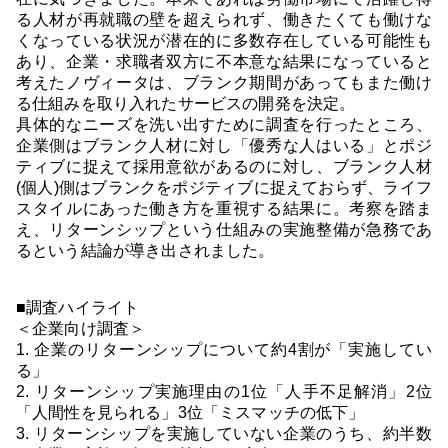
る人材が再就職の壁を超えられず、働きたくても働けな
くなっている状況が潜在的に多数存在している可能性も
あり、企業・求職者双方に不本意な結果になっていると
考えたノヴィータは、ブランク期間があってもまた働け
る仕組みを取り入れたサービスの開発を決定。
具体的なニーズを洗い出すために調査を行ったところ、
企業側はブランク人材に対し「優秀な人はいる」とポジ
ティブに捉えて採用意欲があるのに対し、ブランク人材
(個人)側はブランクをポジティブに捉えておらず、ライフ
スタイルにあった働き方を重視する結果に。考察を踏ま
え、リターンシップという仕組みの実施整備が急務であ
るという結論が導き出されました。
■調査ハイライト
＜企業向け調査＞
1. 企業のリターンシップについて約4割が「実施してい
る」
2. リターンシップ実施理由の1位「人手不足解消」2位
「人間性を見られる」3位「ミスマッチの低下」
3. リターンシップを実施していない企業のうち、約半数