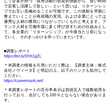
して企業が持つ「採用活動の投資的側面から、短い時間
で定着し活躍して欲しい」という思いは、リターンシッ
プでお互い見極めることが可能です。この体制を早期に
整えていくことが再就職の実現、および企業にとっては
優秀な人材の獲得につながっていくものと考えます。ブ
ランク人材を労働市場に多く呼び戻すための仕組みとし
て、各企業の「リターンシップ」が今後当たり前になっ
ていく、そのきっかけを作っていきたいです。
■調査レポート
https://bit.ly/3Hh1gZL
＊本調査の情報を引用いただく際は、【調査主体：株式
会社ノヴィータ】と明記の上、以下のリンクも貼付して
ください。
https://careermark.net/
＊本調査レポートの百分率表示は四捨五入で端数処理を
行っており、合計しても100％とならない場合がありま
す。