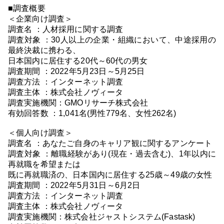
■調査概要
＜企業向け調査＞
調査名 ：人材採用に関する調査
調査対象 ：30人以上の企業・組織において、中途採用の
最終決裁に携わる、
日本国内に居住する20代～60代の男女
調査期間 ：2022年5月23日～5月25日
調査方法 ：インターネット調査
調査主体 ：株式会社ノヴィータ
調査実施機関：GMOリサーチ株式会社
有効回答数 ：1,041名(男性779名、女性262名)
＜個人向け調査＞
調査名 ：あなたご自身のキャリア観に関するアンケート
調査対象 ：離職経験があり(現在・過去含む)、1年以内に
再就職を希望または
既に再就職済の、日本国内に居住する25歳～49歳の女性
調査期間 ：2022年5月31日～6月2日
調査方法 ：インターネット調査
調査主体 ：株式会社ノヴィータ
調査実施機関：株式会社ジャストシステム(Fastask)