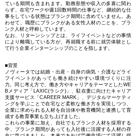
ている期間も含まれます。勤務形態や収入の多寡に関わ
らず、在宅ワークや週1回数時間の仕事など、継続的な仕
事をしている状態はブランク期間に含めていません。あ
わせて、職歴にブランクがある女性人材のことを、ブラ
ンク人材と呼称しています。
なお、リターンシップとは、ライフイベントなどの事情
により離職している方が、再就職する前に就労体験とし
て行う企業インターンシップのことを指します。
■背景
ノヴィータでは結婚・出産・自身の病気・介護などライ
フイベントがあっても働き続けやすい環境づくりに注
力。同じ考え方で、働き方やキャリアをテーマとしたWE
Bメディア「LAXIC(ラシク)」、駐在妻に向けたキャリア
支援サービス「CAREER MARK」、デジタルマーケティ
ングを学ぶことで在宅など柔軟な働き方を実現しつつ、
企業に求められる人材を自治体や教育機関と連携して育
成する教育事業も立ち上げました。
これらの事業に加え、自社でもブランク人材を採用する
中、ブランク期間があっても入社後に活躍する人材の存
在に気づきました。本来であれば労働市場にて活躍し得