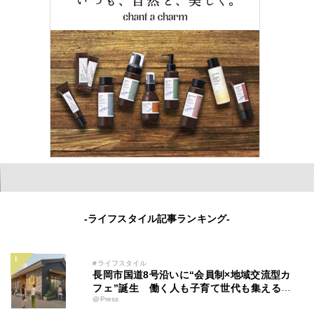
-ライフスタイル記事ランキング-
#ライフスタイル
長岡市国道8号沿いに“会員制×地域交流型カ
フェ”誕生 働く人も子育て世代も集える新
@Press
拠点「ミツバチコーヒー」