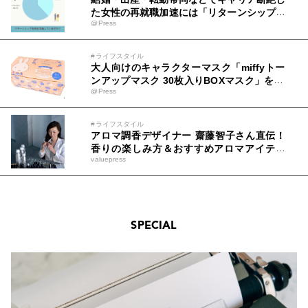
た女性の再就職加速には「リターンシップ」
@Press
実施環境整備が急務
#ライフスタイル
大人向けのキャラクターマスク「miffyトー
ンアップマスク 30枚入りBOXマスク」を20
@Press
22年7月上旬に発売！
#ライフスタイル
アロマ調香デザイナー 齋藤智子さん直伝！
香りの楽しみ方＆おすすめアロマアイテム
valuepress
Qoo10で人気の「ディフューザー」販売ラ
ンキングも発表
SPECIAL