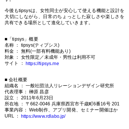
今後もtipsysは、女性同士が安心して使える機能と設計を
大切にしながら、日常のちょっとした寂しさや楽しさを
共有できる場所として進化していきます。
■「tipsys」概要
名称 ： tipsys(ティプシス)
料金 ： 無料(一部有料機能あり)
対象 ： 女性限定／未成年・男性は利用不可
サイト ：
https://tipsys.me
■ 会社概要
組織名 ： 一般社団法人リレーションデザイン研究所
代表理事： 榊原 昌彦
設立 ： 2011年6月23日
所在地 ： 〒662-0046 兵庫県西宮市千歳町6番16号 201
事業内容： Web制作、アプリ開発、セミナー開催ほか
URL ：
https://www.rdlabo.jp/