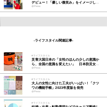
デビュー！「優しい微笑み」をイメージした
@Press
新車両。安心・安全・快適性もアップグレー
ド。初運行を見届けるテープカット＆出発式
を開催！「新型車両は東京臨海高速鉄道の新
たなステージを象徴する車両」記念すべき初
運行に、盛大な歓声と拍手が沸き起こる
-ライフスタイル関連記事-
#ライフスタイル
災害大国日本の「女性のほんの少しの意識か
ら、全国の意識を変えたい」 日本防災女子
@Press
株式会社と美術学校の生徒による女性防災セ
ット99販売開始！
#ライフスタイル
大人の女性に向けた工夫がいっぱい！「クツ
ワの機能手帳」2023年度版を発売
@Press
#ライフスタイル
結婚・出産・転勤帯同などでキャリア断絶し