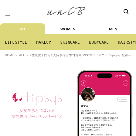
ALL
WOMEN
MEN
LIFESTYLE
MAKEUP
SKINCARE
BODYCARE
HAIRSTY
Z世代女子に長く支持される“女性専用SNS”のパイオニア『tipsys』登録ユ
HOME
ALL
ーザー数が30万人を突破