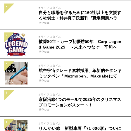
#ライフスタイル
自分と職場を守るために160社以上を支援す
る社労士・村井真子氏新刊『職場問題ハラス
@Press
メントのトリセツ』（アルク）9月22日発売
#ライフスタイル
被爆80年・カープ初優勝50年 Carp Legen
d Game 2025 ～未来へつなぐ 平和への
@Press
思い カープとともに～ 広島テレビ＆中国
新聞社 特別事業 チケット＆ユニフォーム
情報解禁！8月19日(火)から販売開始！
#ライフスタイル
航空宇宙グレード素材採用、革新的チタンギ
ミックペン「Mezmopen」Makuakeにて先
@Press
行発売開始
#ライフスタイル
京阪沿線4つのモールで2025年のクリスマス
プロモーションがスタート！
@Press
#ライフスタイル
りんかい線 新型車両『71-000形』ついに