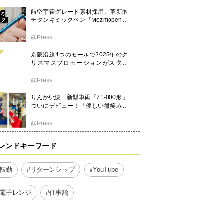
事業 チケット＆ユニフォーム情報
解禁！8月19日(火)から販売開始！
航空宇宙グレード素材採用、革新的
チタンギミックペン「Mezmopen」
Makuakeにて先行発売開始
@Press
京阪沿線4つのモールで2025年のク
リスマスプロモーションがスター
ト！
@Press
りんかい線 新型車両『71-000形』
ついにデビュー！「優しい微笑み」
をイメージした新車両。安心・安
全・快適性もアップグレード。初運
@Press
行を見届けるテープカット＆出発式
を開催！「新型車両は東京臨海高速
レンドキーワード
鉄道の新たなステージを象徴する車
両」記念すべき初運行に、盛大な歓
声と拍手が沸き起こる
#転勤
#リターンシップ
#YouTube
#電子レンジ
#仕事論