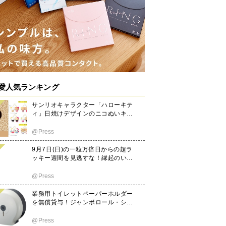
愛人気ランキング
サンリオキャラクター「ハローキテ
ィ」日焼けデザインのニコぬいキー
ホルダー発売！
@Press
9月7日(日)の一粒万倍日からの超ラ
ッキー週間を見逃すな！縁起のいい
日がわかる『吉日カレンダー2025年
8月版』をziredが無料ダウンロード
@Press
配布開始！
業務用トイレットペーパーホルダー
を無償貸与！ジャンボロール・シー
トタイプのリニューアルに伴い実施
を決定
@Press