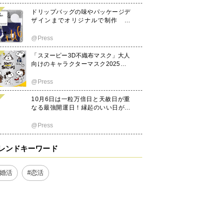
ドリップバッグの味やパッケージデ
ザインまでオリジナルで制作 企
業・ホテル・イベント。推し活等向
けに制作サービスを本格展開
@Press
「スヌーピー3D不織布マスク」大人
向けのキャラクターマスク2025年8
月下旬発売！
@Press
10月6日は一粒万倍日と天赦日が重
なる最強開運日！縁起のいい日がわ
かる『吉日カレンダー2025年10月
版』をziredが無料ダウンロード配布
@Press
開始！
レンドキーワード
#婚活
#恋活