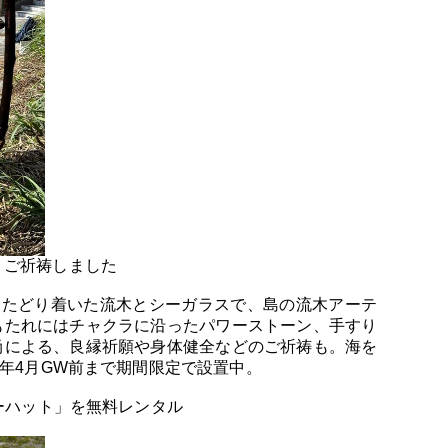
うご祈祷しました
にたどり着いた流木とシーガラスで、島の流木アーテ
もたれにはチャクラに沿ったパワーストーン、手すり
尚による、良縁祈願や身体健全などのご祈祷も。海を
翌年4月GW前まで期間限定で設置中。
ワーハット」を無料レンタル