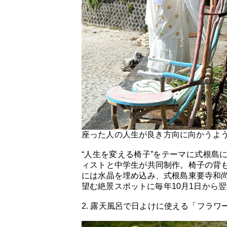
座った人の人生が良き方向に向かうよ
“人生を変える椅子”をテーマに式根島
ィストと中学生が共同制作。椅子の背
には水晶を埋め込み、式根島東要寺和
望む絶景スポットに毎年10月1日から
2. 露天風呂で日よけに使える「フラ