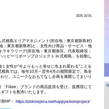
2025.10.01
式根島エリアマネジメント(所在地：東京都新島村)
地：東京都新島村)と、女性向け商品・サービス・地
キラキラリーグ(所在地：東京都港区、代表取締役：
「ハッピーリボーンプロジェクト in 式根島」を始動し
く女性が“今よりもっと幸せに生まれ変わる”ことを
根島では、毎年10月～翌年4月の期間限定で、島全
変わり、ユニークなおもてなし企画を展開してまいり
「Fibee」ブランドの商品提供を受け、提携宿にて
しギフトを配布いたします。
用HP：
https://shikinejima.net/happyrebornproject/