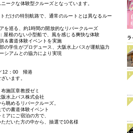
ユニークな体験型クルーズとなっています。
ントだけの特別航路で、通常のルートとは異なるルー
アを巡る、約1時間の開放的なリバークルーズ
使用：屋根のない小型船で、風を感じる爽快な体験
ラ
提供＆書道体験イベントを実施
学部の学生がプロデュース、大阪水上バスが運航協力
ソーシアムとの協力により実現
12：00 帰港
ざいます。
 布施匡章教授ゼミ
大阪水上バス株式会社
ら眺めるリバークルーズ。
の書道体験イベント
ミアにご宿泊の方で、
いた方の中から、抽選で10名様