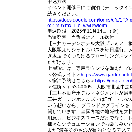
申込方法：
イベント開催日にご宿泊（チェックイ
続きください。
https://docs.google.com/forms/d/e
o55mJYmxH_bTw/viewform
申込期限：2025年11月14日（金）
当選発表：当選者にメール送付
【三井ガーデンホテル大阪プレミア 
大阪駅よりシャトルバスを毎日運行。人
ぎ素足でくつろげるフローリングスタ
ただけます。
上層階には、専用ラウンジを備えたプ
＜公式サイト＞
https://www.gardenhotel
＜宿泊予約はこちら＞
https://go-garden
＜住所＞〒530-0005 大阪市北区中之島3
【三井不動産ホテルマネジメントが展
三井ガーデンホテルズでは"ガーデンの
いう想いから、ブランドタグラインを「Stay
開しています。全国各地の地域性を大
用意し、ビジネスユースだけでなく、
様々なシチュエーションでお楽しみい
また"滞在そのものが目的となるデステ