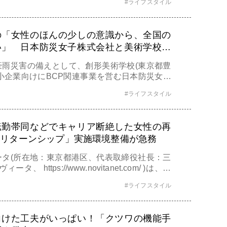
#ライフスタイル
んにお話を伺い、Qoo10で購入可能なおすす
テムや初心者でも始めやすいお部屋での香りの
介しま
の「女性のほんの少しの意識から、全国の
い」 日本防災女子株式会社と美術学校の
防災セット99販売開始！
豪雨災害の備えとして、創形美術学校(東京都豊
小企業向けにBCP関連事業を営む日本防災女子
豊島区、代表取締役：堀口 富美子)が共同でデ
#ライフスタイル
グッズ収納袋に入った、女性目線で備える防災
年7月25日(月)に開始します。 女性防災3点
転勤帯同などでキャリア断絶した女性の再
「リターンシップ」実施環境整備が急務
ータ(所在地：東京都港区、代表取締役社長：三
タ、 https://www.novitanet.com/ )は、職
ある女性人材を採用する「企業側」、採用され
#ライフスタイル
にブランクがある女性)側」それぞれに調査を実
をもとに、リターンシッププログラムを活用し
向けた工夫がいっぱい！「クツワの機能手