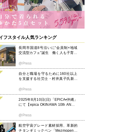
イフスタイル人気ランキング
長岡市国道8号沿いに“会員制×地域
交流型カフェ”誕生 働く人も子育て
世代も集える新拠点「ミツバチコー
ヒー」
@Press
自分と職場を守るために160社以上
を支援する社労士・村井真子氏新刊
『職場問題ハラスメントのトリセ
ツ』（アルク）9月22日発売
@Press
2025年8月10日(日)「EPICA•沖縄」
にて【epica OKINAWA 10th ANNIV
ERSARY PARTY FINAL】×【OZwor
ld "369ノ3" 全国ツアー FINAL】同時
@Press
開催決定！！
航空宇宙グレード素材採用、革新的
チタンギミックペン「Mezmopen」