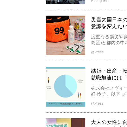
valuepress
ナーの齋藤智子さ
めのアロマアイ
取り入れ方を紹
災害大国日本
意識を変えた
生徒による女性
度重なる震災や
島区)と都内の中
株式会社(東京都
@Press
ザインした防災
グッズの販売を2022
セット 地
結婚・出産・
就職加速には
株式会社ノヴィ
好 怜子、以下 ノヴィー
歴にブランクが
@Press
る「個人(職歴
施。調査の結果
たマッチング支
大人の女性に