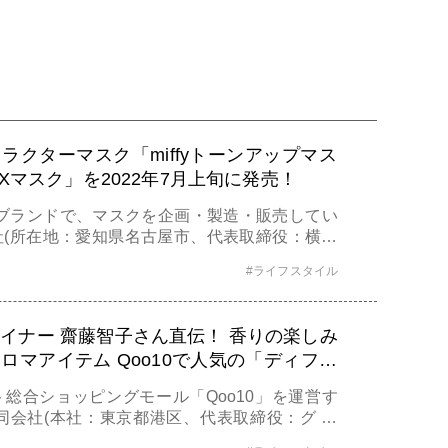
ラクターマスク「miffyトーンアップマス
OXマスク」を2022年7月上旬に発売！
のブランドで、マスクを企画・製造・販売してい
社(所在地：愛知県名古屋市、代表取締役：横井
のキャラクターマスク。「miffyトーンアップマ
#ライフスタイル
OXマスク」を2022年7月上旬より販売を開始い
イナー 齋藤智子さん直伝！ 香りの楽しみ
ロマアイテム Qoo10で人気の「ディフュ
ランキングも発表
総合ショッピングモール「Qoo10」を運営す
an合同会社(本社：東京都港区、代表取締役：グ ジ
環境の変化が多いこの時期に、アロマ調香デザイ