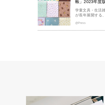
帳」2023年度
学童文具・生活雑
が長年展開する、
度手帳を8月下旬より発売し
@Press
ツワ手帳」 忙しい毎日を過ごす大人の女性は、ライフスタイル
も様々です。 
るよう、