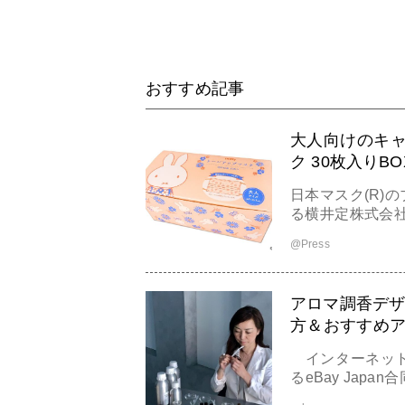
おすすめ記事
大人向けのキャ
ク 30枚入りB
日本マスク(R)
る横井定株式会
昭)は、大人向け
@Press
スク 30枚入りB
たします。 外箱全体 カラーマスク×ミッフィーデザインが特徴
のこち
アロマ調香デザ
方＆おすすめア
ーザー」販売
インターネット
るeBay Jap
ャヒョン)は、