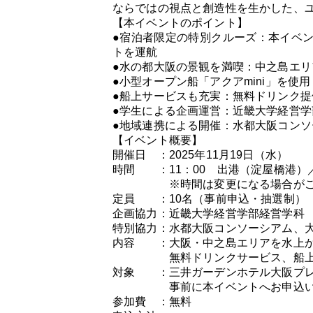
ならではの視点と創造性を生かした、
【本イベントのポイント】
●宿泊者限定の特別クルーズ：本イベ
トを運航
●水の都大阪の景観を満喫：中之島エリ
●小型オープン船「アクアmini」を
●船上サービスも充実：無料ドリンク
●学生による企画運営：近畿大学経営
●地域連携による開催：水都大阪コン
【イベント概要】
開催日 ：2025年11月19日（水）
時間 ：11：00 出港（淀屋橋港）／
※時間は変更になる場合がご
定員 ：10名（事前申込・抽選制）
企画協力：近畿大学経営学部経営学科
特別協力：水都大阪コンソーシアム、
内容 ：大阪・中之島エリアを水上か
無料ドリンクサービス、船上で
対象 ：三井ガーデンホテル大阪プレ
事前に本イベントへお申込いただ
参加費 ：無料