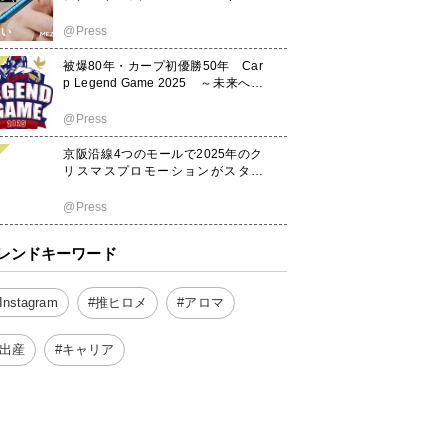
Makuakeにて先行発売開始
@Press
被爆80年・カープ初優勝50年 Car
p Legend Game 2025 ～未来へつ
なぐ 平和への思い カープととも
に～ 広島テレビ＆中国新聞社 特別
@Press
事業 チケット＆ユニフォーム情報
解禁！8月19日(火)から販売開始！
京阪沿線4つのモールで2025年のク
リスマスプロモーションがスター
ト！
@Press
レンドキーワード
#推ヒロメ
#アロマ
Instagram
#出産
#キャリア