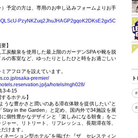
ン）予定の方は、専用のお申し込みフォームよりお手
/1FAIpQLScU-PzyNKZuq2JhuJHAGP2gqoK2DKsE2gx5C
概要】
工炭酸泉を使用した最上階のガーデンSPAや靴を脱
イルの客室など、ゆったりとしたひと時をお過ごしい
レミアフロアを設えています。
s.co.jp/osaka-premier/
ト
hotels.reservation.jp/ja/hotels/mgh028/
-4-15
#
開するホテル】
ような豊かさと潤いのある滞在体験を提供したい"と
 in the Garden」と定め、国内外で34施設を展
切に個性豊かなデザインと「楽しみになる朝食」をご
レジャー、リトリート、リフレッシュ、長期滞在等、
ただけます。
ィネーション型ホテル"を掲げた『ザ セレスティン