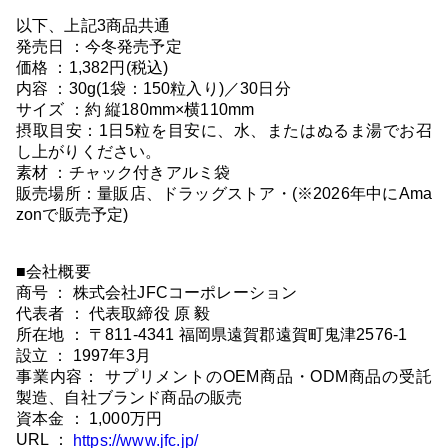
以下、上記3商品共通
発売日 ：今冬発売予定
価格 ：1,382円(税込)
内容 ：30g(1袋：150粒入り)／30日分
サイズ ：約 縦180mm×横110mm
摂取目安：1日5粒を目安に、水、またはぬるま湯でお召
し上がりください。
素材 ：チャック付きアルミ袋
販売場所：量販店、ドラッグストア・(※2026年中にAma
zonで販売予定)
■会社概要
商号 ： 株式会社JFCコーポレーション
代表者 ： 代表取締役 原 毅
所在地 ： 〒811-4341 福岡県遠賀郡遠賀町鬼津2576-1
設立 ： 1997年3月
事業内容： サプリメントのOEM商品・ODM商品の受託
製造、自社ブランド商品の販売
資本金 ： 1,000万円
URL ：
https://www.jfc.jp/