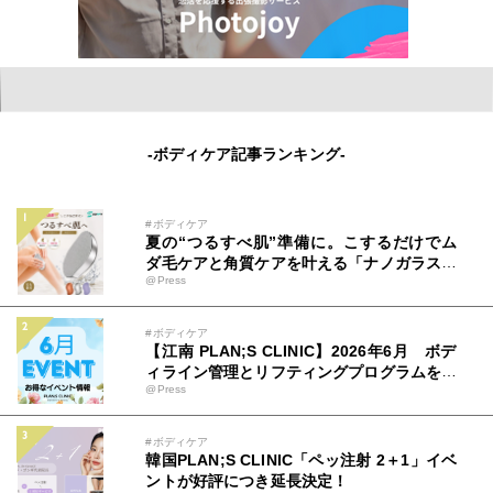
-ボディケア記事ランキング-
#ボディケア
夏の“つるすべ肌”準備に。こするだけでム
ダ毛ケアと角質ケアを叶える「ナノガラス脱
@Press
毛器」が登場
#ボディケア
【江南 PLAN;S CLINIC】2026年6月 ボデ
ィライン管理とリフティングプログラムを提
@Press
供
#ボディケア
韓国PLAN;S CLINIC「ペッ注射 2＋1」イベ
ントが好評につき延長決定！