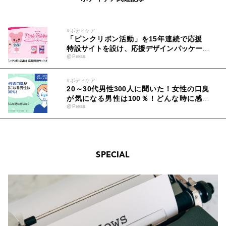
#ボディケア
「ピンクリボン活動」を15年連続で応援
特設サイトを設け、応援デザインパッケージ
@Press
を発売
#ボディケア
20～30代男性300人に聞いた！女性の口臭
が気になる男性は100％！どんな時に感じ
@Press
た？～セルフ美容デンタルサロン『デンタル
ラバー』が調査データを公開～
SPECIAL