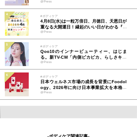
@Press
#ボディケア
4月8日(水)は一粒万倍日、月徳日、天恩日が
重なる大開運日！縁起のいい日がわかる『吉
@Press
日カレンダー2026年4月版』をziredが無料
ダウンロード配布開始！
#ボディケア
Qoo10のインナービューティー、はじま
る。新TV-CM「内側ピカピカ、らしさキラ
@Press
キラ。」篇が全国でオンエア！ 清原果耶さ
んの“内側から光り輝く美しさ”の秘訣と
は！？
#ボディケア
日本ウェルネス市場の成長を背景にFoodol
ogy、2026年に向け日本事業拡大を本格始
@Press
動
-ボディケア関連記事-