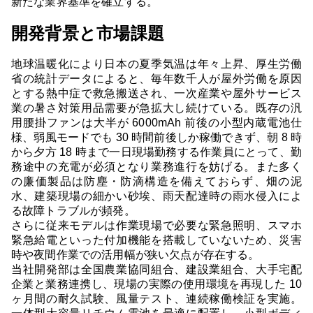
新たな業界基準を確立する。
開発背景と市場課題
地球温暖化により日本の夏季気温は年々上昇、厚生労働
省の統計データによると、毎年数千人が屋外労働を原因
とする熱中症で救急搬送され、一次産業や屋外サービス
業の暑さ対策用品需要が急拡大し続けている。既存の汎
用腰掛ファンは大半が 6000mAh 前後の小型内蔵電池仕
様、弱風モードでも 30 時間前後しか稼働できず、朝 8 時
から夕方 18 時まで一日現場勤務する作業員にとって、勤
務途中の充電が必須となり業務進行を妨げる。また多く
の廉価製品は防塵・防滴構造を備えておらず、畑の泥
水、建築現場の細かい砂埃、雨天配達時の雨水侵入によ
る故障トラブルが頻発。
さらに従来モデルは作業現場で必要な緊急照明、スマホ
緊急給電といった付加機能を搭載していないため、災害
時や夜間作業での活用幅が狭い欠点が存在する。
当社開発部は全国農業協同組合、建設業組合、大手宅配
企業と業務連携し、現場の実際の使用環境を再現した 10
ヶ月間の耐久試験、風量テスト、連続稼働検証を実施。