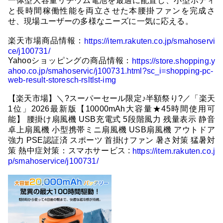
一体型大容量リチウム電池を最適に配置し、小型ボディ
と長時間稼働性能を両立させた本腰掛ファンを完成さ
せ、現場ユーザーの多様なニーズに一気に応える。
楽天市場商品情報：
https://item.rakuten.co.jp/smahoservi
ce/j100731/
Yahooショッピングの商品情報：
https://store.shopping.y
ahoo.co.jp/smahoservic/j100731.html?sc_i=shopping-pc-
web-result-storesch-rsltlst-img
【楽天市場】＼?スーパーセール限定♪半額祭り?／「楽天
1位」2026最新版【10000mAh大容量★45時間使用可
能】 腰掛け扇風機 USB充電式 5段階風力 残量表示 静音
卓上扇風機 小型携帯ミニ扇風機 USB扇風機 アウトドア
強力 PSE認証済 スポーツ 首掛けファン 暑さ対策 猛暑対
策 熱中症対策：スマホサービス :
https://item.rakuten.co.j
p/smahoservice/j100731/