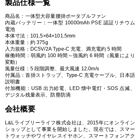
製品仕様一覧
商品名：一体型大容量腰掛ポータブルファン
内蔵バッテリー：一体型 10000mAh PSE 認証リチウム
電池
本体寸法：101.5×64×101.5mm
本体重量：約 375g
入力規格：DC5V/2A Type-C 充電、満充電約 5 時間
稼働時間：弱風約 100 時間～強風約 6 時間（風量により
変動）
風量仕様：5 段階調整、最大風速 12.0m/s
付属品：首掛ストラップ、Type-C 充電ケーブル、日本語
説明書
付加機能：USB 出力給電、LED 懐中電灯・SOS 点滅、
デジタル残量表示、防塵防滴
会社概要
L&Lライブリーライフ株式会社は、2015年にオンライン
ショップとして事業を開始しました。現在では、スマー
トウォッチやワイヤレスイヤホン、スマートフォンアク