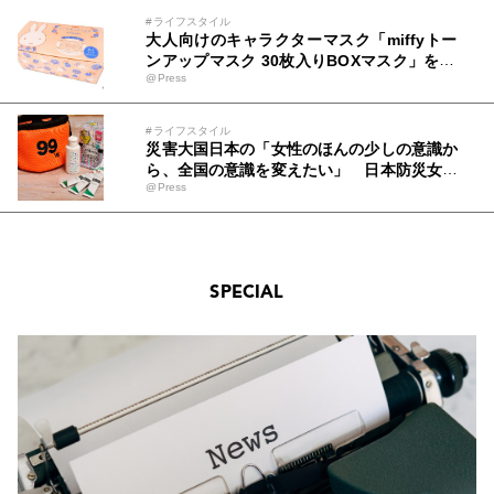
#ライフスタイル
大人向けのキャラクターマスク「miffyトー
ンアップマスク 30枚入りBOXマスク」を20
@Press
22年7月上旬に発売！
#ライフスタイル
災害大国日本の「女性のほんの少しの意識か
ら、全国の意識を変えたい」 日本防災女子
@Press
株式会社と美術学校の生徒による女性防災セ
ット99販売開始！
SPECIAL