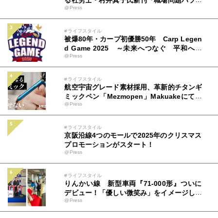
る社労士・村井真子氏新刊『職場問題ハラス
@Press
メントのトリセツ』（アルク）9月22日発売
#ライフスタイル
被爆80年・カープ初優勝50年 Carp Legen
d Game 2025 ～未来へつなぐ 平和への
@Press
思い カープとともに～ 広島テレビ＆中国
新聞社 特別事業 チケット＆ユニフォーム
情報解禁！8月19日(火)から販売開始！
#ライフスタイル
航空宇宙グレード素材採用、革新的チタンギ
ミックペン「Mezmopen」Makuakeにて先
@Press
行発売開始
#ライフスタイル
京阪沿線4つのモールで2025年のクリスマス
プロモーションがスタート！
@Press
#ライフスタイル
りんかい線 新型車両『71-000形』ついに
デビュー！「優しい微笑み」をイメージした
@Press
新車両。安心・安全・快適性もアップグレー
ド。初運行を見届けるテープカット＆出発式