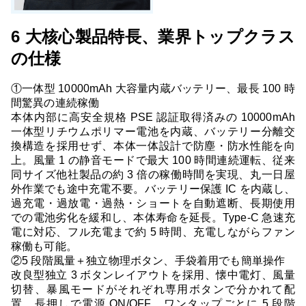
6 大核心製品特長、業界トップクラス
の仕様
①一体型 10000mAh 大容量内蔵バッテリー、最長 100 時
間驚異の連続稼働
本体内部に高安全規格 PSE 認証取得済みの 10000mAh
一体型リチウムポリマー電池を内蔵、バッテリー分離交
換構造を採用せず、本体一体設計で防塵・防水性能を向
上。風量 1 の静音モードで最大 100 時間連続運転、従来
同サイズ他社製品の約 3 倍の稼働時間を実現、丸一日屋
外作業でも途中充電不要。バッテリー保護 IC を内蔵し、
過充電・過放電・過熱・ショートを自動遮断、長期使用
での電池劣化を緩和し、本体寿命を延長。Type-C 急速充
電に対応、フル充電まで約 5 時間、充電しながらファン
稼働も可能。
②5 段階風量＋独立物理ボタン、手袋着用でも簡単操作
改良型独立 3 ボタンレイアウトを採用、懐中電灯、風量
切替、暴風モードがそれぞれ専用ボタンで分かれて配
置。長押しで電源 ON/OFF、ワンタップごとに 5 段階