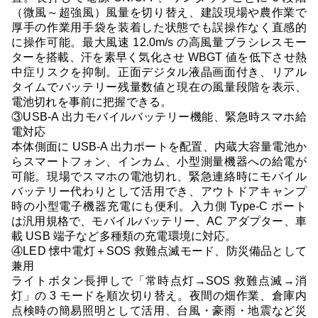
（微風～超強風）風量を切り替え、建設現場や農作業で
厚手の作業用手袋を装着した状態でも誤操作なく直感的
に操作可能。最大風速 12.0m/s の高風量ブラシレスモー
ターを搭載、汗を素早く気化させ WBGT 値を低下させ熱
中症リスクを抑制。正面デジタル液晶画面付き、リアル
タイムでバッテリー残量数値と現在の風量段階を表示、
電池切れを事前に把握できる。
③USB-A 出力モバイルバッテリー機能、緊急時スマホ給
電対応
本体側面に USB-A 出力ポートを配置、内蔵大容量電池か
らスマートフォン、インカム、小型測量機器への給電が
可能。現場でスマホの電池切れ、緊急連絡時にモバイル
バッテリー代わりとして活用でき、アウトドアキャンプ
時の小型電子機器充電にも便利。入力側 Type-C ポート
は汎用規格で、モバイルバッテリー、AC アダプター、車
載 USB 端子など多種類の充電環境に対応。
④LED 懐中電灯＋SOS 救難点滅モード、防災備品として
兼用
ライトボタン長押しで「常時点灯→SOS 救難点滅→消
灯」の 3 モードを順次切り替え。夜間の畑作業、倉庫内
点検時の簡易照明として活用、台風・豪雨・地震など災