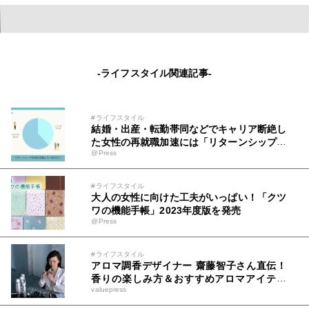
を開催！「新型車両は東京臨海高速鉄道の新
たなステージを象徴する車両」記念すべき初
運行に、盛大な歓声と拍手が沸き起こる
-ライフスタイル関連記事-
#ライフスタイル
結婚・出産・転勤帯同などでキャリア断絶し
た女性の再就職加速には「リターンシップ」
@Press
実施環境整備が急務
#ライフスタイル
大人の女性に向けた工夫がいっぱい！「クツ
ワの機能手帳」2023年度版を発売
@Press
#ライフスタイル
アロマ調香デザイナー 齋藤智子さん直伝！
香りの楽しみ方＆おすすめアロマアイテム
valuepress
Qoo10で人気の「ディフューザー」販売ラ
ンキングも発表