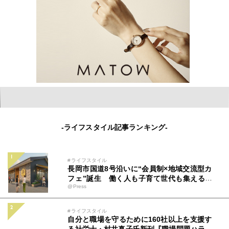
-ライフスタイル記事ランキング-
#ライフスタイル
長岡市国道8号沿いに“会員制×地域交流型カ
フェ”誕生 働く人も子育て世代も集える新
@Press
拠点「ミツバチコーヒー」
#ライフスタイル
自分と職場を守るために160社以上を支援す