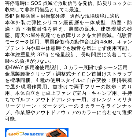
害停電時に SOS 点滅で救助信号を発信、防災リュックに
収納して非常用備品としても最適。
⑤IP 防塵防滴＋耐衝撃外装、過酷な現場環境に適応
本体外装に弾性シリコン緩衝層を一体成型、防塵・防
滴・落下衝撃耐性を備え、農業の泥水、建築現場の砂
塵、雨天の屋外配達でも故障リスクを大幅削減。低騒音
モーターを採用、弱風稼働時の動作音は約 48dB、キャン
プテント内や車中休憩時でも騒音を気にせず使用可能。
本体総重量約 375g と軽量設計、長時間腰に装着しても
腰への負担が少ない。
⑥4WAY 多用途使用設計、3 カラー展開で多シーン活用
金属製腰掛クリップ＋調整式ナイロン首掛けストラップ
を標準同梱、4 種の使用スタイルに自在変換：腰掛装着
で屋外現場作業用、首掛けで両手フリーの散歩・釣り
用、本体自立させ卓上ファンで室内・キャンプ用、手持
ちでゴルフ・アウトドアレジャー用。オレンジ・ミリタ
リーグリーン・ダークグレーの 3 カラーをラインナッ
プ、作業服やアウトドアウェアのカラーに合わせて選択
可能。