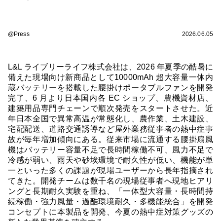
@Press
2026.06.05
L&L ライブリーライフ株式会社は、2026 年夏季の酷暑に
備えた現場向け新商品として10000mAh 超大容量一体内
蔵バッテリーを搭載した腰掛けポータブルファンを開発
完了、6 月より日本国内各 EC ショップ、農機資材店、
建築用品専門チェーンで順次発売をスタートさせた。近
年日本全国で異常高温が常態化し、農作業、土木建設、
宅配配送、道路交通誘導など屋外業務従事者の熱中症事
故が毎年増加傾向にある。従来市場に流通する腰掛扇風
機はバッテリー容量不足で長時間稼働不可、風力不足で
冷感が弱い、雨天や砂埃環境で耐久性が低い、機能が単
一といった多くの課題が現場ユーザーから長年指摘され
てきた。開発チームは数千名の現場従事者へ現地ヒアリ
ングと長期耐久実験を重ね、「一体型大容量・長時間持
続稼働・強力風量・過酷環境耐久・多機能統合」を開発
コンセプトに本製品を開発、今夏の熱中症対策グッズの