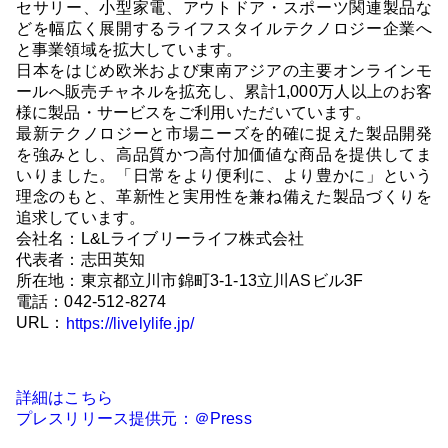
セサリー、小型家電、アウトドア・スポーツ関連製品な
どを幅広く展開するライフスタイルテクノロジー企業へ
と事業領域を拡大しています。
日本をはじめ欧米および東南アジアの主要オンラインモ
ールへ販売チャネルを拡充し、累計1,000万人以上のお客
様に製品・サービスをご利用いただいています。
最新テクノロジーと市場ニーズを的確に捉えた製品開発
を強みとし、高品質かつ高付加価値な商品を提供してま
いりました。「日常をより便利に、より豊かに」という
理念のもと、革新性と実用性を兼ね備えた製品づくりを
追求しています。
会社名：L&Lライブリーライフ株式会社
代表者：志田英知
所在地：東京都立川市錦町3-1-13立川ASビル3F
電話：042-512-8274
URL：
https://livelylife.jp/
詳細はこちら
プレスリリース提供元：＠Press