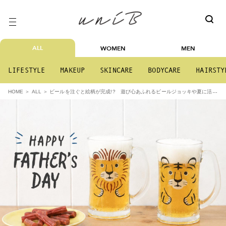
ALL
WOMEN
MEN
LIFESTYLE
MAKEUP
SKINCARE
BODYCARE
HAIRSTY
ビールを注ぐと絵柄が完成!? 遊び心あふれるビールジョッキや夏に活躍
HOME
ALL
するクールタオルなど、父の日に贈りたいユニーク雑貨をBleu Bleuet全店舗で展開中♪