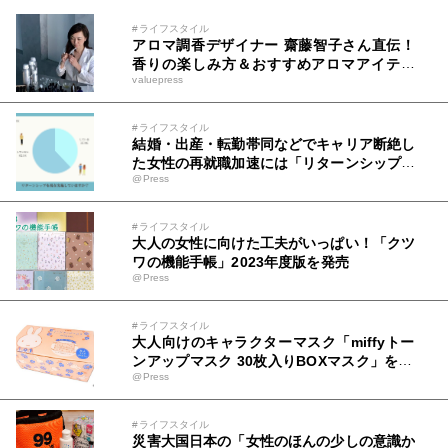
#ライフスタイル
アロマ調香デザイナー 齋藤智子さん直伝！
香りの楽しみ方＆おすすめアロマアイテム
valuepress
Qoo10で人気の「ディフューザー」販売ラ
ンキングも発表
#ライフスタイル
結婚・出産・転勤帯同などでキャリア断絶し
た女性の再就職加速には「リターンシップ」
@Press
実施環境整備が急務
#ライフスタイル
大人の女性に向けた工夫がいっぱい！「クツ
ワの機能手帳」2023年度版を発売
@Press
#ライフスタイル
大人向けのキャラクターマスク「miffyトー
ンアップマスク 30枚入りBOXマスク」を20
@Press
22年7月上旬に発売！
#ライフスタイル
災害大国日本の「女性のほんの少しの意識か