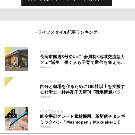
-ライフスタイル記事ランキング-
#ライフスタイル
長岡市国道8号沿いに“会員制×地域交流型カ
フェ”誕生 働く人も子育て世代も集える新
@Press
拠点「ミツバチコーヒー」
#ライフスタイル
自分と職場を守るために160社以上を支援す
る社労士・村井真子氏新刊『職場問題ハラス
@Press
メントのトリセツ』（アルク）9月22日発売
#ライフスタイル
航空宇宙グレード素材採用、革新的チタンギ
ミックペン「Mezmopen」Makuakeにて先
@Press
行発売開始