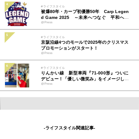
#ライフスタイル
被爆80年・カープ初優勝50年 Carp Legen
d Game 2025 ～未来へつなぐ 平和への
@Press
思い カープとともに～ 広島テレビ＆中国
新聞社 特別事業 チケット＆ユニフォーム
情報解禁！8月19日(火)から販売開始！
#ライフスタイル
京阪沿線4つのモールで2025年のクリスマス
プロモーションがスタート！
@Press
#ライフスタイル
りんかい線 新型車両『71-000形』ついに
デビュー！「優しい微笑み」をイメージした
@Press
新車両。安心・安全・快適性もアップグレー
ド。初運行を見届けるテープカット＆出発式
を開催！「新型車両は東京臨海高速鉄道の新
たなステージを象徴する車両」記念すべき初
運行に、盛大な歓声と拍手が沸き起こる
-ライフスタイル関連記事-