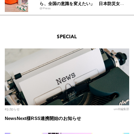
ら、全国の意識を変えたい」 日本防災女子
@Press
株式会社と美術学校の生徒による女性防災セ
ット99販売開始！
SPECIAL
#お知らせ
uniB編集部
NewsNext様RSS連携開始のお知らせ