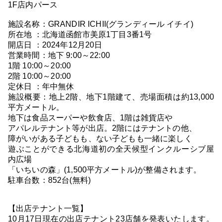
1F店内パース
施設名称：GRANDIR ICHII(グランディール イチイ)
所在地 ：北海道函館市美原1丁目3番1号
開店日 ：2024年12月20日
営業時間：地下 9:00～22:00
1階 10:00～20:00
2階 10:00～20:00
定休日 ：年中無休
施設概要：地上2階、地下1階建て、売場面積は約13,000
平方メートル。
地下は食品スーパーや飲食店、1階は雑貨店や
アパレルテナント等が出店。2階にはテナントの他、
障がいがある子どもも、ない子どもも一緒に楽しく
遊ぶことができる北海道初の全天候型インクルーシブ屋
内広場
「いちいの森」(1,500平方メートル)が整備されます。
駐車台数：852台(無料)
【出店テナント一覧】
10月17日現在の出店テナント23店舗を発表いたします。