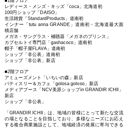
■1階フロア
レディース・メンズ・キッズ「coca」北海道初
100円ショップ「DAISO」
生活雑貨「StandardProducts」道南初
インナー「tutu anna GRANDE」道南初・北海道最大面
積店舗
メガネ・サングラス・補聴器「メガネのプリンス」
カプセルトイ専門店「gashacoco」道南初
帽子「帽子屋FLAVA」道南初
ショップ「非公表」道南初
ショップ「非公表」新店
■2階フロア
アミューズメント「いちいの森」新店
パティスリー＆カフェ「golosa goloso」新店
メディアブース「NCV美原ショップin GRANDIR ICHII」
新店
ショップ「非公表」
「GRANDIR ICHII」は、地域の皆様にとって新たな交流
の場となることを目指しており、多様なニーズにお応え
する複合商業施設として、地域経済の発展に寄与できる