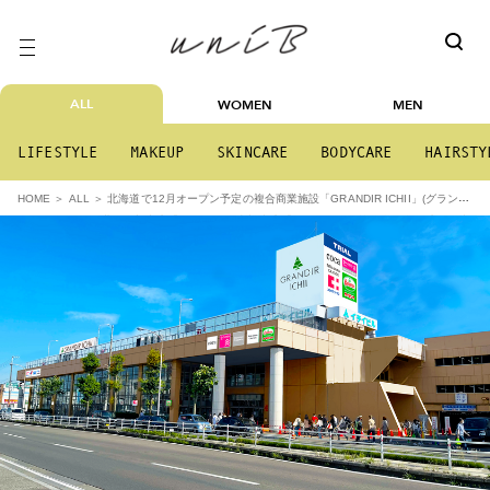
ALL
WOMEN
MEN
LIFESTYLE
MAKEUP
SKINCARE
BODYCARE
HAIRSTY
北海道で12月オープン予定の複合商業施設「GRANDIR ICHII」(グランデ
HOME
ALL
ィール イチイ)、北海道初出店「coca」や道南初出店「サイゼリヤ」等を含む全23店舗が出
店決定！