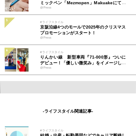
ミックペン「Mezmopen」Makuakeにて先
@Press
行発売開始
#ライフスタイル
京阪沿線4つのモールで2025年のクリスマス
プロモーションがスタート！
@Press
#ライフスタイル
りんかい線 新型車両『71-000形』ついに
デビュー！「優しい微笑み」をイメージした
@Press
新車両。安心・安全・快適性もアップグレー
ド。初運行を見届けるテープカット＆出発式
を開催！「新型車両は東京臨海高速鉄道の新
たなステージを象徴する車両」記念すべき初
運行に、盛大な歓声と拍手が沸き起こる
-ライフスタイル関連記事-
#ライフスタイル
結婚・出産・転勤帯同などでキャリア断絶し