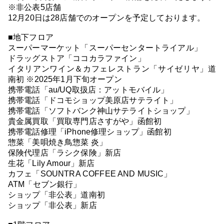
※非公表5店舗
12月20日は28店舗でのオープンを予定しております。
■地下フロア
スーパーマーケット「スーパーセンタートライアル」
ドラッグストア「ココカラファイン」
イタリアンワイン＆カフェレストラン「サイゼリヤ」道
南初 ※2025年1月下旬オープン
携帯電話「au/UQ取扱店：アットモバイル」
携帯電話「ドコモショップ美原店サテライト」
携帯電話「ソフトバンク神山サテライトショップ」
貴金属買取「買取専門店さすがや」函館初
携帯電話修理「iPhone修理ショップ」函館初
惣菜「美唄焼き鳥惣菜 炎」
保険代理店「ラシク保険」新店
生花「Lily Amour」新店
カフェ「SOUNTRA COFFEE AND MUSIC」
ATM「セブン銀行」
ショップ「非公表」道南初
ショップ「非公表」新店