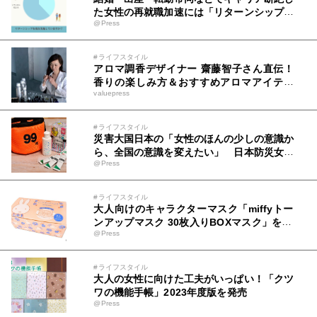
た女性の再就職加速には「リターンシップ」
@Press
実施環境整備が急務
#ライフスタイル
アロマ調香デザイナー 齋藤智子さん直伝！
香りの楽しみ方＆おすすめアロマアイテム
valuepress
Qoo10で人気の「ディフューザー」販売ラ
ンキングも発表
#ライフスタイル
災害大国日本の「女性のほんの少しの意識か
ら、全国の意識を変えたい」 日本防災女子
@Press
株式会社と美術学校の生徒による女性防災セ
ット99販売開始！
#ライフスタイル
大人向けのキャラクターマスク「miffyトー
ンアップマスク 30枚入りBOXマスク」を20
@Press
22年7月上旬に発売！
#ライフスタイル
大人の女性に向けた工夫がいっぱい！「クツ
ワの機能手帳」2023年度版を発売
@Press