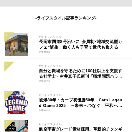
-ライフスタイル記事ランキング-
#ライフスタイル
長岡市国道8号沿いに“会員制×地域交流型カ
フェ”誕生 働く人も子育て世代も集える新
@Press
拠点「ミツバチコーヒー」
#ライフスタイル
自分と職場を守るために160社以上を支援す
る社労士・村井真子氏新刊『職場問題ハラス
@Press
メントのトリセツ』（アルク）9月22日発売
#ライフスタイル
被爆80年・カープ初優勝50年 Carp Legen
d Game 2025 ～未来へつなぐ 平和への
@Press
思い カープとともに～ 広島テレビ＆中国
新聞社 特別事業 チケット＆ユニフォーム
情報解禁！8月19日(火)から販売開始！
#ライフスタイル
航空宇宙グレード素材採用、革新的チタンギ