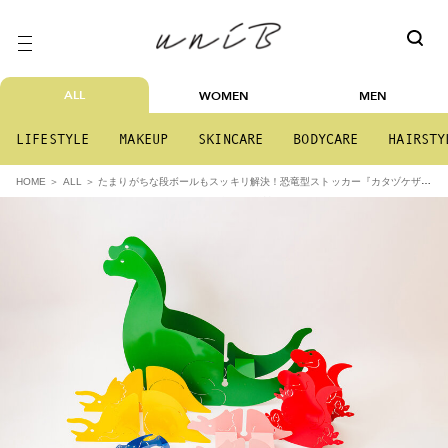
ALL
WOMEN
MEN
LIFESTYLE
MAKEUP
SKINCARE
BODYCARE
HAIRSTY
たまりがちな段ボールもスッキリ解決！恐竜型ストッカー『カタヅケザウ
HOME
ALL
ルス』 クラウドファンディングに1月24日(金)まで挑戦！