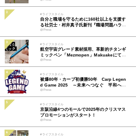
拠点「ミツバチコーヒー」
#ライフスタイル
自分と職場を守るために160社以上を支援す
る社労士・村井真子氏新刊『職場問題ハラス
@Press
メントのトリセツ』（アルク）9月22日発売
#ライフスタイル
航空宇宙グレード素材採用、革新的チタンギ
ミックペン「Mezmopen」Makuakeにて先
@Press
行発売開始
#ライフスタイル
被爆80年・カープ初優勝50年 Carp Legen
d Game 2025 ～未来へつなぐ 平和への
@Press
思い カープとともに～ 広島テレビ＆中国
新聞社 特別事業 チケット＆ユニフォーム
情報解禁！8月19日(火)から販売開始！
#ライフスタイル
京阪沿線4つのモールで2025年のクリスマス
プロモーションがスタート！
@Press
#ライフスタイル