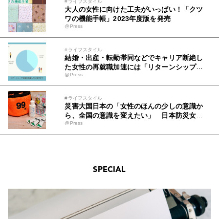
#ライフスタイル
大人の女性に向けた工夫がいっぱい！「クツ
ワの機能手帳」2023年度版を発売
@Press
#ライフスタイル
結婚・出産・転勤帯同などでキャリア断絶し
た女性の再就職加速には「リターンシップ」
@Press
実施環境整備が急務
#ライフスタイル
災害大国日本の「女性のほんの少しの意識か
ら、全国の意識を変えたい」 日本防災女子
@Press
株式会社と美術学校の生徒による女性防災セ
ット99販売開始！
SPECIAL