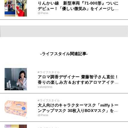
りんかい線 新型車両『71-000形』ついに
デビュー！「優しい微笑み」をイメージした
@Press
新車両。安心・安全・快適性もアップグレー
ド。初運行を見届けるテープカット＆出発式
を開催！「新型車両は東京臨海高速鉄道の新
たなステージを象徴する車両」記念すべき初
運行に、盛大な歓声と拍手が沸き起こる
-ライフスタイル関連記事-
#ライフスタイル
アロマ調香デザイナー 齋藤智子さん直伝！
香りの楽しみ方＆おすすめアロマアイテム
valuepress
Qoo10で人気の「ディフューザー」販売ラ
ンキングも発表
#ライフスタイル
大人向けのキャラクターマスク「miffyトー
ンアップマスク 30枚入りBOXマスク」を20
@Press
22年7月上旬に発売！