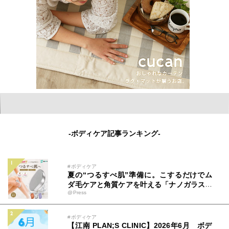
-ボディケア記事ランキング-
#ボディケア
夏の“つるすべ肌”準備に。こするだけでム
ダ毛ケアと角質ケアを叶える「ナノガラス脱
@Press
毛器」が登場
#ボディケア
【江南 PLAN;S CLINIC】2026年6月 ボデ