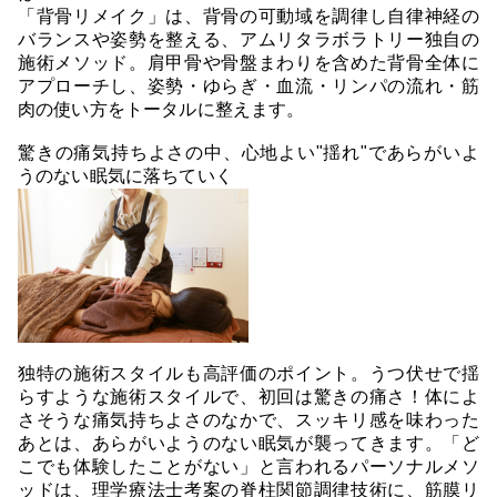
「背骨リメイク」は、背骨の可動域を調律し自律神経の
バランスや姿勢を整える、アムリタラボラトリー独自の
施術メソッド。肩甲骨や骨盤まわりを含めた背骨全体に
アプローチし、姿勢・ゆらぎ・血流・リンパの流れ・筋
肉の使い方をトータルに整えます。
驚きの痛気持ちよさの中、心地よい"揺れ"であらがいよ
うのない眠気に落ちていく
独特の施術スタイルも高評価のポイント。うつ伏せで揺
らすような施術スタイルで、初回は驚きの痛さ！体によ
さそうな痛気持ちよさのなかで、スッキリ感を味わった
あとは、あらがいようのない眠気が襲ってきます。「ど
こでも体験したことがない」と言われるパーソナルメソ
ッドは、理学療法士考案の脊柱関節調律技術に、筋膜リ