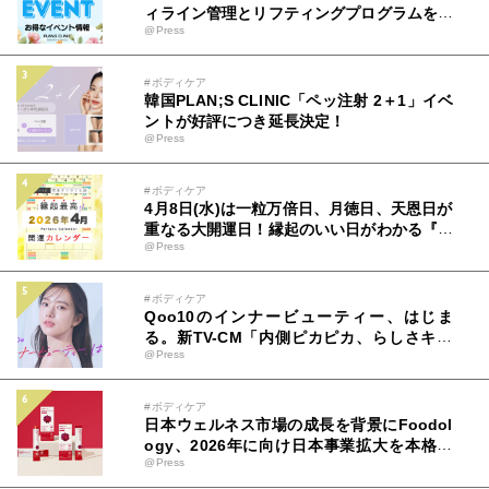
ィライン管理とリフティングプログラムを提
@Press
供
#ボディケア
韓国PLAN;S CLINIC「ペッ注射 2＋1」イベ
ントが好評につき延長決定！
@Press
#ボディケア
4月8日(水)は一粒万倍日、月徳日、天恩日が
重なる大開運日！縁起のいい日がわかる『吉
@Press
日カレンダー2026年4月版』をziredが無料
ダウンロード配布開始！
#ボディケア
Qoo10のインナービューティー、はじま
る。新TV-CM「内側ピカピカ、らしさキラ
@Press
キラ。」篇が全国でオンエア！ 清原果耶さ
んの“内側から光り輝く美しさ”の秘訣と
は！？
#ボディケア
日本ウェルネス市場の成長を背景にFoodol
ogy、2026年に向け日本事業拡大を本格始
@Press
動