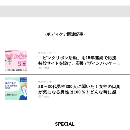
-ボディケア関連記事-
#ボディケア
「ピンクリボン活動」を15年連続で応援
特設サイトを設け、応援デザインパッケージ
@Press
を発売
#ボディケア
20～30代男性300人に聞いた！女性の口臭
が気になる男性は100％！どんな時に感じ
@Press
た？～セルフ美容デンタルサロン『デンタル
ラバー』が調査データを公開～
SPECIAL