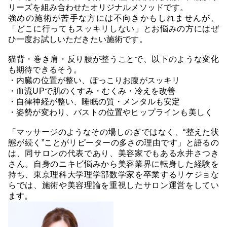
リーズを組み合わせたオリジナルメソッドです。
強めの施術が苦手な方には不向きかもしれませんが、
「どこに行ってもスッキリしない」とお悩みの方にはぜ
ひ一度お試しいただきたい施術です。
猫背・巻き肩・反り腰が整うことで、以下のような変化
も期待できるそう。
・内臓の位置が整い、ぽっこりお腹がスッキリ
・血流UPで肌のくすみ・むくみ・冷えを改善
・自律神経が整い、睡眠の質・メンタルも安定
・姿勢が変わり、バストの位置やヒップラインも美しく
「マッサージのようなその場しのぎではなく、“整えた状
態が続く”ことがリピーターの多さの理由です」と語るの
は、同サロンの代表であり、美容家でもある永井さつき
さん。自身のニキビ悩みから美容業界に転身した経験を
持ち、東京理科大学理学部数学家を卒業するリケジョな
らでは、施術や美容理論を重視したサロン運営をしてい
ます。