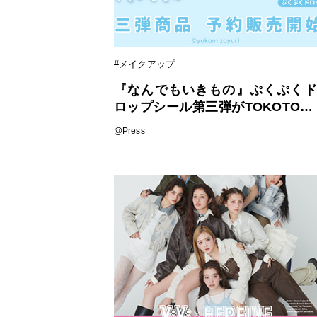
#メイクアップ
『なんでもいきもの』ぷくぷくド
ロップシール第三弾がTOKOTOYZ
から新登場！夏の世界をぎゅっと
@Press
閉じ込めた「サマープール」「ひ
んやりスイーツ」の2種が登場。