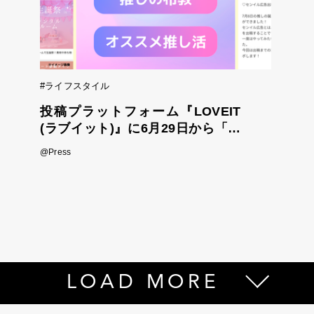
#ライフスタイル
投稿プラットフォーム『LOVEIT
(ラブイット)』に6月29日から「推
し活レポ」や「推しの布教」を投
@Press
稿できる新機能が登場！ ～自分
の推し活スタイルに合わせた記事
を簡単に作成～
LOAD MORE