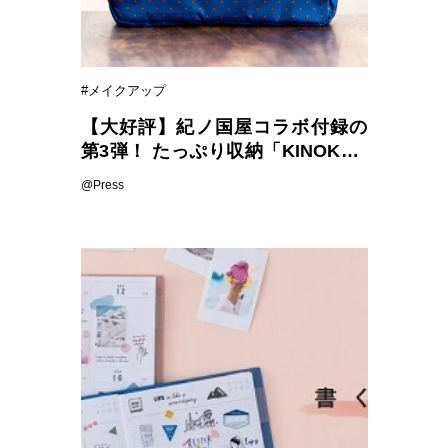
#メイクアップ
【大好評】紀ノ国屋コラボ付録の
第3弾！ たっぷり収納「KINOKUN
IYAセパレート便利ポーチ」つき
@Press
『オレンジページ』増刊 2/17発売