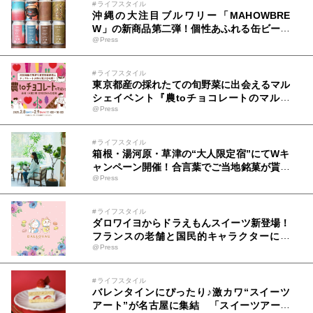
#ライフスタイル
沖縄の大注目ブルワリー「MAHOWBRE
W」の新商品第二弾！個性あふれる缶ビール
@Press
4種が2025年1月発売
#ライフスタイル
東京都産の採れたての旬野菜に出会えるマル
シェイベント『農toチョコレートのマルシ
@Press
ェinコピス吉祥寺』を2月8日(土)・9日(日)
開催
#ライフスタイル
箱根・湯河原・草津の“大人限定宿”にてWキ
ャンペーン開催！合言葉でご当地銘菓が貰え
@Press
る＆抽選で宿泊券も｜2025年1月17～3月31
日
#ライフスタイル
ダロワイヨからドラえもんスイーツ新登場！
フランスの老舗と国民的キャラクターによ
@Press
る、心ときめくスイーツが1/14より発売
#ライフスタイル
バレンタインにぴったり♪激カワ“スイーツ
アート”が名古屋に集結 「スイーツアート