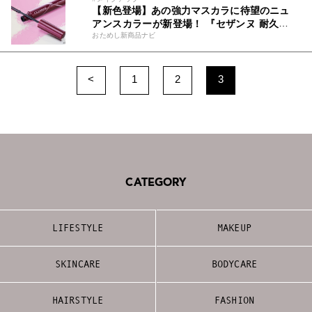
【新色登場】あの強力マスカラに待望のニュ
アンスカラーが新登場！ 『セザンヌ 耐久カ
おためし新商品ナビ
ールマスカラ 03 モーヴ』で垢抜け目元に
<
1
2
3
CATEGORY
LIFESTYLE
MAKEUP
SKINCARE
BODYCARE
HAIRSTYLE
FASHION