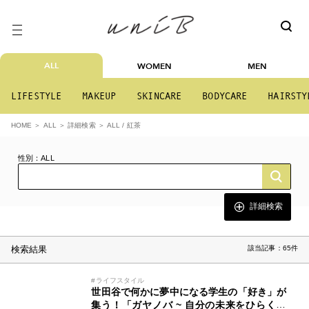
ALL
WOMEN
MEN
LIFESTYLE
MAKEUP
SKINCARE
BODYCARE
HAIRSTY
ALL / 紅茶
HOME
ALL
詳細検索
性別：ALL
詳細検索
検索結果
該当記事：65件
#ライフスタイル
世田谷で何かに夢中になる学生の「好き」が
集う！「ガヤノバ ~ 自分の未来をひらく、