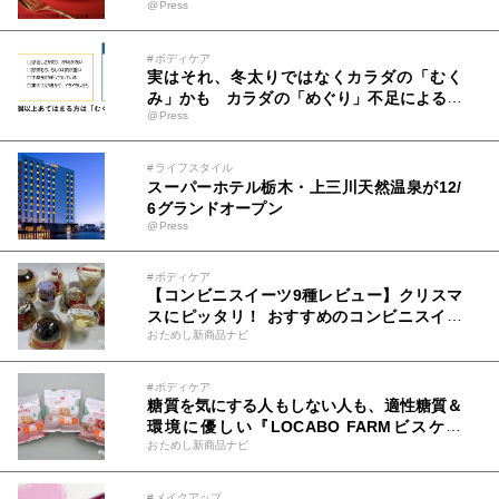
@Press
の世界展 2025」1/25(土)～2/16(日)開催！
#ボディケア
実はそれ、冬太りではなくカラダの「むく
み」かも カラダの「めぐり」不足による冬
@Press
の体重増加には要注意！ 石原新菜先生への
インタビュー記事を公開
#ライフスタイル
スーパーホテル栃木・上三川天然温泉が12/
6グランドオープン
@Press
#ボディケア
【コンビニスイーツ9種レビュー】クリスマ
スにピッタリ！ おすすめのコンビニスイー
おためし新商品ナビ
ツをご紹介！
#ボディケア
糖質を気にする人もしない人も、適性糖質＆
環境に優しい『LOCABO FARMビスケッ
おためし新商品ナビ
ト』を美味しく食べよう！
#メイクアップ