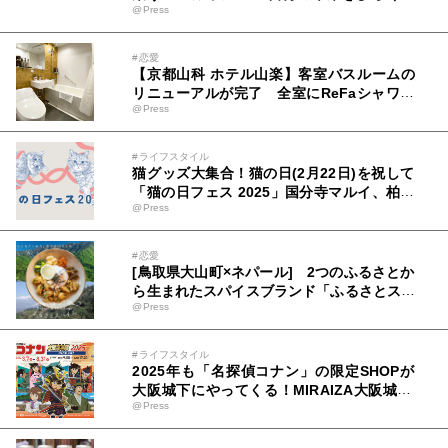
@Press
一歩目のマルシェ ~」3/22(土)開催！
#恋愛
【京都山科 ホテル山楽】客室バスルームの
リニューアルが完了 全室にReFaシャワー
@Press
ヘッドを完備で優雅なバスタイムをご提供
#ライフスタイル
猫グッズ大集合！猫の日(2月22日)を祝して
「猫の日フェス 2025」国分寺マルイ、柏マ
@Press
ルイで開催
#恋愛
[鳥取県大山町×ネパール] 2つのふるさとか
ら生まれたスパイスブランド「ふるさとスパ
@Press
イス」がリリース！
#ライフスタイル
2025年も「名探偵コナン」の限定SHOPが
大阪城下にやってくる！MIRAIZA大阪城1F
@Press
の「大阪城本陣」内に、期間限定でコナンS
HOPが開店！ここでしか手に入らないグッ
ズやテイクアウトフードに注目！